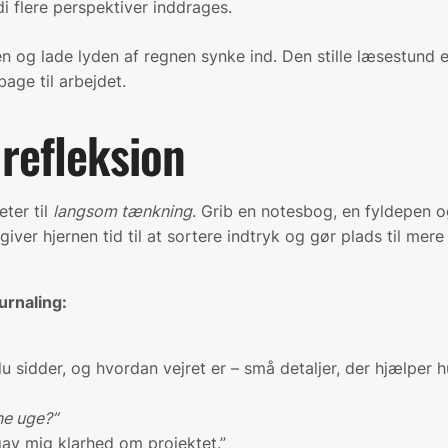
di flere perspektiver inddrages.
n og lade lyden af regnen synke ind. Den stille læsestund 
bage til arbejdet.
 refleksion
ter til
langsom tænkning
. Grib en notesbog, en fyldepen og
ver hjernen tid til at sortere indtryk og gør plads til mere
urnaling:
du sidder, og hvordan vejret er – små detaljer, der hjælper
ne uge?”
v mig klarhed om projektet.”