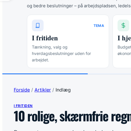
og bedre beslutninger – på arbejdspladsen, ledels
TEMA
I fritiden
I h
Tænkning, valg og
Budgett
hverdagsbeslutninger uden for
økonom
arbejdet.
Forside
/
Artikler
/
Indlæg
I FRITIDEN
10 rolige, skærmfrie regn