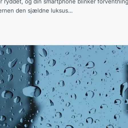
yddet, og din smartphone blinker forventningsf
hjernen den sjældne luksus…