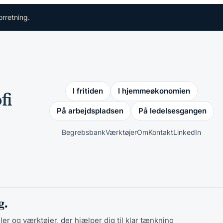
orretning.
I fritiden
I hjemmeøkonomien
På arbejdspladsen
På ledelsesgangen
Begrebsbank
Værktøjer
Om
Kontakt
LinkedIn
g.
ler og værktøjer, der hjælper dig til klar tænkning