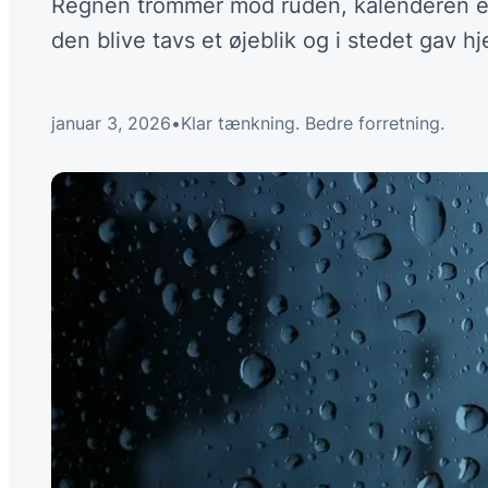
Regnen trommer mod ruden, kalenderen er r
den blive tavs et øjeblik og i stedet gav 
januar 3, 2026
•
Klar tænkning. Bedre forretning.