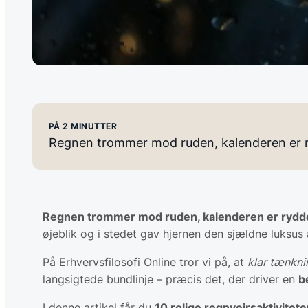
PÅ 2 MINUTTER
Regnen trommer mod ruden, kalenderen er ry
Regnen trommer mod ruden, kalenderen er ryddet,
øjeblik og i stedet gav hjernen den sjældne luksus
På Erhvervsfilosofi Online tror vi på, at
klar tænknin
langsigtede bundlinje – præcis det, der driver en
b
I denne artikel får du
10 rolige regnvejrsaktivitete