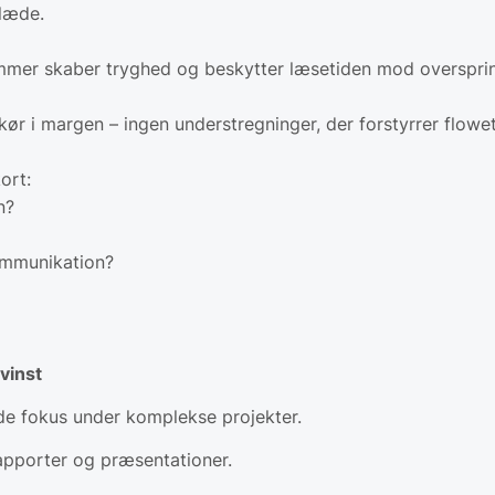
glæde.
mmer skaber tryghed og beskytter læsetiden mod oversprin
ør i margen – ingen under­stregninger, der forstyrrer flowet
ort:
n?
kommunikation?
vinst
lde fokus under komplekse projekter.
rapporter og præsentationer.