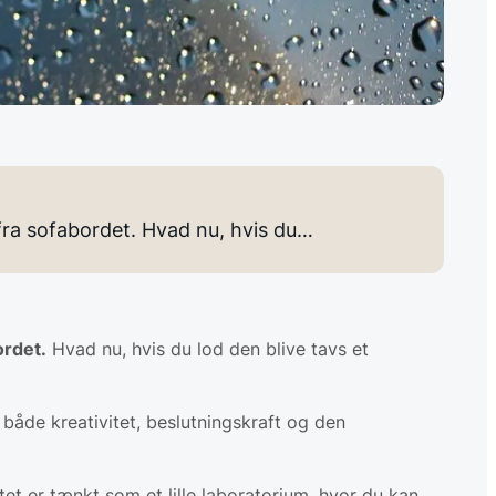
ra sofabordet. Hvad nu, hvis du…
ordet.
Hvad nu, hvis du lod den blive tavs et
i både kreativitet, beslutnings­kraft og den
itet er tænkt som et lille laboratorium, hvor du kan