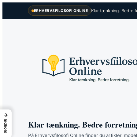
Spring
Klar tænkning. Bedre f
ERHVERVSFILOSOFI ONLINE
til
indhold
→
Klar tænkning. Bedre forretnin
Indhold
På Erhvervsfilosofi Online finder du artikler, model