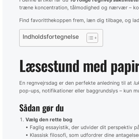
træne koncentration, tålmodighed og nærvær – kom
Find favoritthe­koppen frem, læn dig tilbage, og la
Indholdsfortegnelse
Læsestund med papi
En regnvejrsdag er den perfekte anledning til at
lu
pop-ups, notifikationer eller baggrundslys – kun 
Sådan gør du
Vælg den rette bog
• Faglig essayistik, der udvider dit perspektiv p
• Klassisk filosofi, som udfordrer dine antagelser