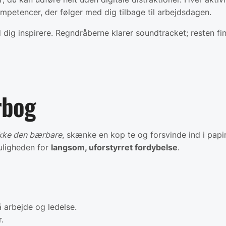
petencer, der følger med dig tilbage til arbejdsdagen.
d dig inspirere. Regndråberne klarer soundtracket; resten fi
rbog
kke den bærbare
, skænke en kop te og forsvinde ind i papi
muligheden for
langsom, uforstyrret fordybelse
.
å arbejde og ledelse.
.