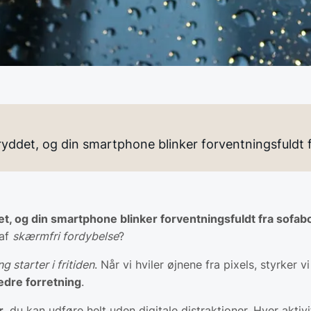
ddet, og din smartphone blinker forventningsfuldt f
 og din smartphone blinker forventningsfuldt fra sofab
 af
skærmfri fordybelse
?
g starter i fritiden
. Når vi hviler øjnene fra pixels, styrker v
edre forretning
.
r
, du kan udføre helt uden digitale distraktioner. Hver aktiv