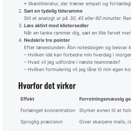
• Skønlitteratur, der træner empati og fortælle
Sæt en tydelig tidsramme
Stil et analogt ur på
30, 45 eller 60 minutter
. Ra
Læs aktivt med klistersedler
Når en tanke rammer dig, sæt en lille farvet mark
Nedskriv tre pointer
Efter læsestunden: Åbn notesbogen og besvar k
– Hvilken idé kan forbedre min hverdag i morge
– Hvad vil jeg udfordre i næste teammøde?
– Hvilken formulering vil jeg låne til min egen 
Hvorfor det virker
Effekt
Forretningsmæssig ge
Forlænget koncentration
Styrker evnen til at ho
Sproglig præcision
Giver skarpere mails, 