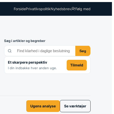
Forside
Privatlivspolitik
Nyhedsbrev
Følg med
Søg i artikler og begreber
Søg
Et skarpere perspektiv
Tilmeld
I din indbakke hver anden uge.
Ugens analyse
Se værktøjer