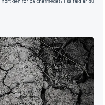
u hørt den før på chefmødet? I så fald er du