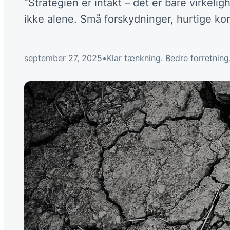
”Strategien er intakt – det er bare virkeli
ikke alene. Små forskydninger, hurtige k
september 27, 2025
•
Klar tænkning. Bedre forretning