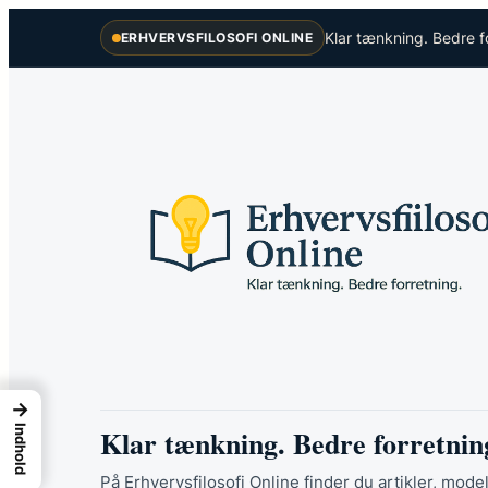
Spring
Klar tænkning. Bedre f
ERHVERVSFILOSOFI ONLINE
til
indhold
→
Klar tænkning. Bedre forretnin
Indhold
På Erhvervsfilosofi Online finder du artikler, model