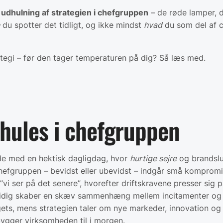
 udhulning af strategien i chefgruppen
– de røde lamper, d
du spotter det tidligt, og ikke mindst
hvad
du som del af c
rategi – før den tager temperaturen på dig? Så læs med.
dhules i chefgruppen
ide med en hektisk dagligdag, hvor
hurtige sejre
og brandsluk
chefgruppen – bevidst eller ubevidst – indgår små kompromi
vi ser på det senere”, hvorefter driftskravene presser sig p
tidig skaber en skæv sammenhæng mellem incitamenter og str
ets, mens strategien taler om nye markeder, innovation og k
 bygger virksomheden til i morgen.