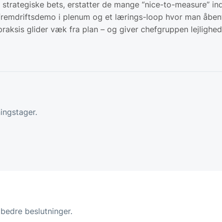
e strategiske bets, erstatter de mange “nice-to-measure” in
 fremdriftsdemo i plenum og et lærings-loop hvor man åbent
praksis glider væk fra plan – og giver chefgruppen lejlighed 
ningstager.
g bedre beslutninger.