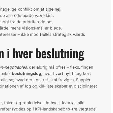
hagelige konflikt om at sige nej.
de allerede burde være låst.
ergi fra de prioriterede bet.
hårde, mens visions-mål er bløde.
nteresser – ikke mod fælles strategisk værdi.
 i hver beslutning
n-negotiables
, der aldrig må ofres – f.eks. “ingen
n enkel
beslutningslog
, hvor hvert nyt tiltag kort
n alle se, hvad der konkret skal fraviges. Supplér
inationen af log og kill-liste skaber et disciplineret
, talent og topledelsestid hvert kvartal: alle
Derefter ryddes op i KPI-landskabet: to-tre vægtede