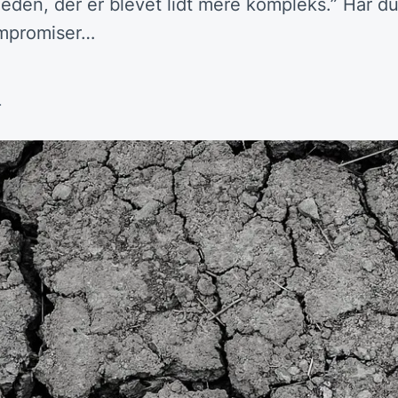
gheden, der er blevet lidt mere kompleks.” Har d
ompromiser…
.