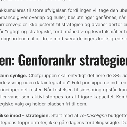
kumuleres til store afvigelser, fordi ingen vil tage den ube
nance giver overlap og huller; beslutninger genåbnes, når 
riereveje er ikke justeret til strategien og dræner derfor en
år ”rigtigt og strategisk”, fordi måneds- og kvartalsmål er 
 dagsordenen til at dreje mod særafdelingers kortsigtede i
n: Genforankr strategien
 dem synlige.
Chefgruppen skal entydigt definere de 3-5
no
deløsning uden dataintegration”. Fold principperne ind i e
incipper det tester. Når fristelsen til sidespring opstår, ka
eller vaner som aktivt stoppes for at frigøre kapacitet. Komb
giske valg og holder pladsen fri til dem.
ikke imod – strategien.
Start med at
re-baseligne
budgetter
trategiens topprioriteter, ikke gårsdagens fordelingsnøgle. 