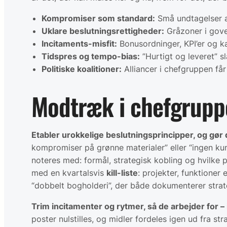
Kompromiser som standard:
Små undtagelser ak
Uklare beslutningsrettigheder:
Gråzoner i gover
Incitaments-misfit:
Bonusordninger, KPI’er og kar
Tidspres og tempo-bias:
”Hurtigt og leveret” sl
Politiske koalitioner:
Alliancer i chefgruppen får
Modtræk i chefgruppe
Etabler urokkelige beslutningsprincipper, og gør
kompromiser på grønne materialer” eller “ingen kun
noteres med: formål, strategisk kobling og hvilke pr
med en kvartalsvis
kill-liste
: projekter, funktioner 
“dobbelt bogholderi”, der både dokumenterer strate
Trim incitamenter og rytmer, så de arbejder for – 
poster nulstilles, og midler fordeles igen ud fra s