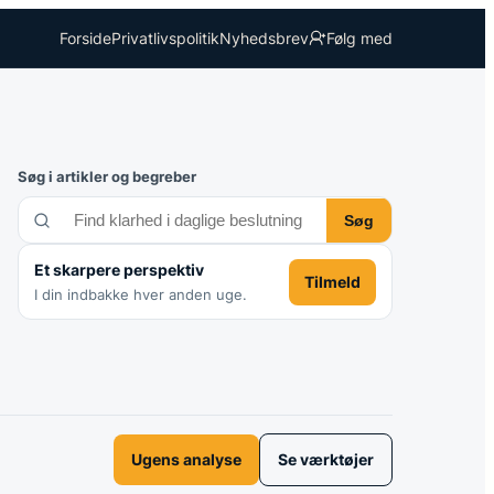
Forside
Privatlivspolitik
Nyhedsbrev
Følg med
Søg i artikler og begreber
Søg
Et skarpere perspektiv
Tilmeld
I din indbakke hver anden uge.
Ugens analyse
Se værktøjer