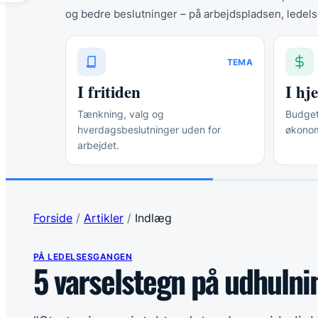
og bedre beslutninger – på arbejdspladsen, ledels
TEMA
I fritiden
I h
Tænkning, valg og
Budgett
hverdagsbeslutninger uden for
økonom
arbejdet.
Forside
/
Artikler
/
Indlæg
PÅ LEDELSESGANGEN
5 varselstegn på udhulni