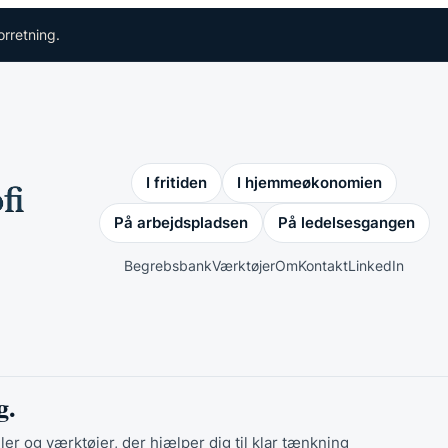
orretning.
I fritiden
I hjemmeøkonomien
På arbejdspladsen
På ledelsesgangen
Begrebsbank
Værktøjer
Om
Kontakt
LinkedIn
g.
ler og værktøjer, der hjælper dig til klar tænkning