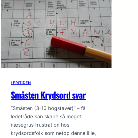
I FRITIDEN
Småsten Krydsord svar
“Småsten (3-10 bogstaver)” – få
ledetråde kan skabe så meget
næsegrus frustration hos
krydsordsfolk som netop denne lille,