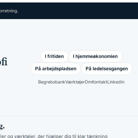
orretning.
I fritiden
I hjemmeøkonomien
På arbejdspladsen
På ledelsesgangen
Begrebsbank
Værktøjer
Om
Kontakt
LinkedIn
g.
ler og værktøjer, der hjælper dig til klar tænkning