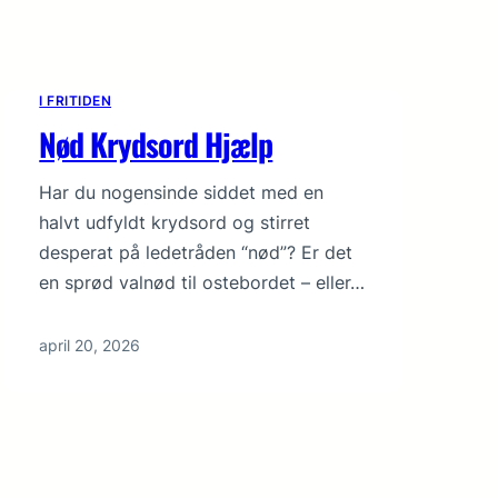
I FRITIDEN
Nød Krydsord Hjælp
Har du nogensinde siddet med en
halvt udfyldt krydsord og stirret
desperat på ledetråden “nød”? Er det
en sprød valnød til ostebordet – eller…
april 20, 2026