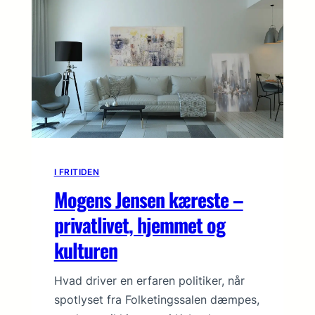
I FRITIDEN
Mogens Jensen kæreste –
privatlivet, hjemmet og
kulturen
Hvad driver en erfaren politiker, når
spotlyset fra Folketingssalen dæmpes,