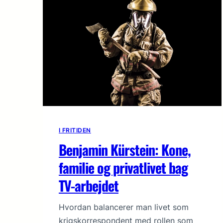
I FRITIDEN
Benjamin Kürstein: Kone,
familie og privatlivet bag
TV-arbejdet
Hvordan balancerer man livet som
krigskorrespondent med rollen som