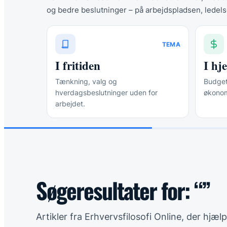
og bedre beslutninger – på arbejdspladsen, ledels
TEMA
I fritiden
I h
Tænkning, valg og
Budgett
hverdagsbeslutninger uden for
økonom
arbejdet.
Søgeresultater for: “”
Artikler fra Erhvervsfilosofi Online, der hjæ