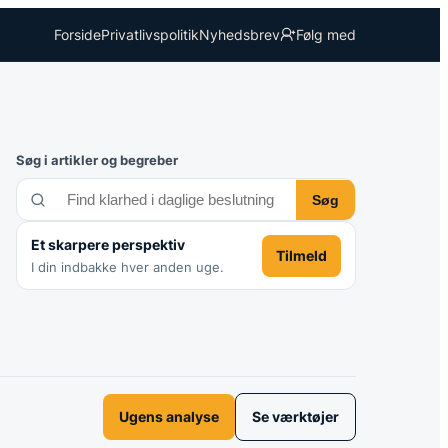
Forside
Privatlivspolitik
Nyhedsbrev
Følg med
Søg i artikler og begreber
Søg
Et skarpere perspektiv
Tilmeld
I din indbakke hver anden uge.
Ugens analyse
Se værktøjer