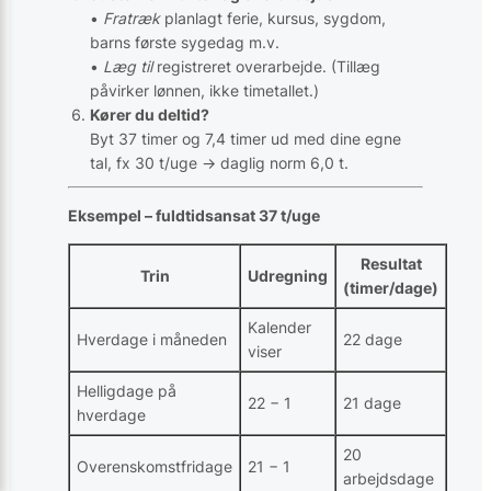
•
Fratræk
planlagt ferie, kursus, sygdom,
barns første sygedag m.v.
•
Læg til
registreret overarbejde. (Tillæg
påvirker lønnen, ikke timetallet.)
Kører du deltid?
Byt 37 timer og 7,4 timer ud med dine egne
tal, fx 30 t/uge → daglig norm 6,0 t.
Eksempel – fuldtidsansat 37 t/uge
Resultat
Trin
Udregning
(timer/dage)
Kalender
Hverdage i måneden
22 dage
viser
Helligdage på
22 − 1
21 dage
hverdage
20
Overenskomstfridage
21 − 1
arbejdsdage