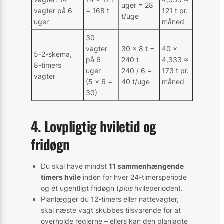
uger = 28
vagter på 6
= 168 t
121 t pr.
t/uge
uger
måned
30
vagter
30 × 8 t =
40 ×
5-2-skema,
på 6
240 t
4,333 ≈
8-timers
uger
240 / 6 =
173 t pr.
vagter
(5 × 6 =
40 t/uge
måned
30)
4. Lovpligtig hviletid og
fridøgn
Du skal have mindst
11 sammenhængende
timers hvile
inden for hver 24-timersperiode
og ét ugentligt fridøgn (
plus
hvileperioden).
Planlægger du 12-timers eller nattevagter,
skal næste vagt skubbes tilsvarende for at
overholde reglerne – ellers kan den planlagte