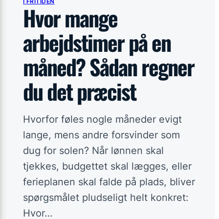
I FRITIDEN
I fritiden
→
Hvor mange
arbejdstimer på en
I hjemmeøkonomien
→
måned? Sådan regner
På arbejdspladsen
→
du det præcist
På ledelsesgangen
→
Hvorfor føles nogle måneder evigt
Flere links
+
lange, mens andre forsvinder som
dug for solen? Når lønnen skal
Et skarpere perspektiv
tjekkes, budgettet skal lægges, eller
I din indbakke hver anden uge.
ferieplanen skal falde på plads, bliver
spørgsmålet pludseligt helt konkret:
Tilmeld nyhedsbrev
Hvor…