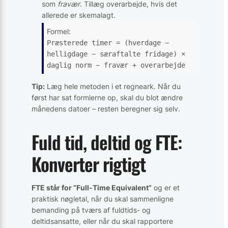
som
fravær
. Tillæg overarbejde, hvis det
allerede er skemalagt.
Formel:
Præsterede timer = (hverdage −
helligdage − særaftalte fridage) ×
daglig norm − fravær + overarbejde
Tip:
Læg hele metoden i et regneark. Når du
først har sat formlerne op, skal du blot ændre
månedens datoer – resten beregner sig selv.
Fuld tid, deltid og FTE:
Konverter rigtigt
FTE står for “Full-Time Equivalent”
og er et
praktisk nøgletal, når du skal sammenligne
bemanding på tværs af fuldtids- og
deltidsansatte, eller når du skal rapportere