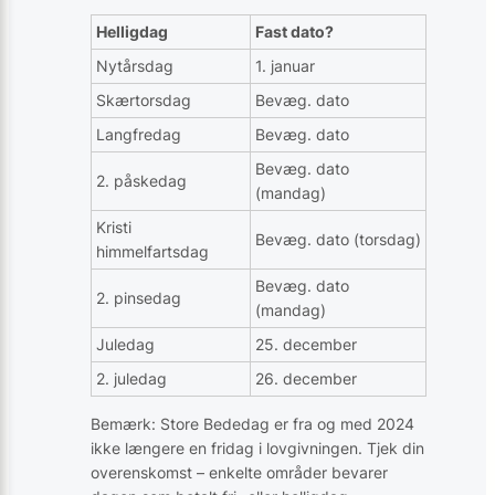
Helligdag
Fast dato?
Nytårsdag
1. januar
Skærtorsdag
Bevæg. dato
Langfredag
Bevæg. dato
Bevæg. dato
2. påskedag
(mandag)
Kristi
Bevæg. dato (torsdag)
himmelfartsdag
Bevæg. dato
2. pinsedag
(mandag)
Juledag
25. december
2. juledag
26. december
Bemærk: Store Bededag er fra og med 2024
ikke længere en fridag i lovgivningen. Tjek din
overenskomst – enkelte områder bevarer