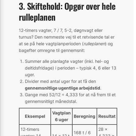
3. Skiftehold: Opgør over hele
rulleplanen
12-timers vagter, 7 / 7, 5-2, døgnvagt eller
turnus? Den nemmeste vej til et retvisende tal er
at se på hele vagtplanperioden (
rulleplanen
) og
bagefter omregne til gennemsnit:
Summer alle planlagte vagter (inkl. hel- og
deltidsfridage) i perioden – typisk 4, 6 eller 13
uger.
Divider med antal uger for at få den
gennemsnitlige ugentlige arbejdstid
.
Gange med 52/12 = 4,333 for at nå frem til et
gennemsnitligt månedstal.
Vagtplan
Eksempel
Beregning
Resultat
6 uger
12-timers
28 ×
168 t / 6
vagter: 14
14 × 12 t
4,333 ≈