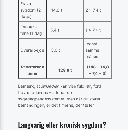
Fravær –
sygdom (2
−14,8 t
2 × 7,4 t
dage)
Fravær –
−7,4 t
1 × 7,4 t
ferie (1 dag)
Indsat
Overarbejde
+3,0 t
samme
måned
Præsterede
(148 − 14,8
128,8 t
timer
− 7,4 + 3)
Bemærk, at
lønsedlen
kan vise fuld løn, fordi
fravær aflønnes via ferie- eller
sygedagpengesystemet; men når du styrer
bemandingen, er det timerne, der tæller.
Langvarig eller kronisk sygdom?