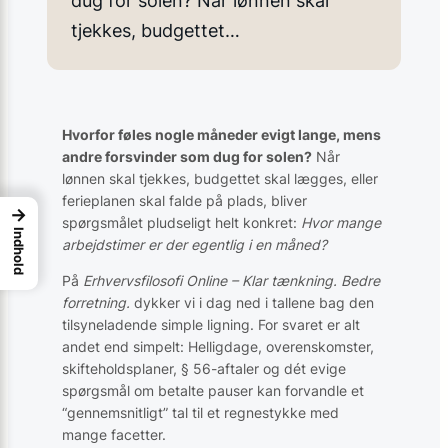
dug for solen? Når lønnen skal
tjekkes, budgettet…
Hvorfor føles nogle måneder evigt lange, mens
andre forsvinder som dug for solen?
Når
lønnen skal tjekkes, budgettet skal lægges, eller
ferieplanen skal falde på plads, bliver
→
spørgsmålet pludseligt helt konkret:
Hvor mange
Indhold
arbejdstimer er der egentlig i en måned?
På
Erhvervsfilosofi Online – Klar tænkning. Bedre
forretning.
dykker vi i dag ned i tallene bag den
tilsyneladende simple ligning. For svaret er alt
andet end simpelt: Helligdage, overenskomster,
skifteholdsplaner, § 56-aftaler og dét evige
spørgsmål om betalte pauser kan forvandle et
“gennemsnitligt” tal til et regnestykke med
mange facetter.