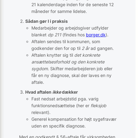
21 kalenderdage inden for de seneste 12
måneder for samme lidelse.
Sådan gør I i praksis
Medarbejder og arbejdsgiver udfylder
blanket
dp 211
(findes hos
borger.dk
).
Aftalen sendes til kommunen, som
godkender den for op til
2 år
ad gangen.
Aftalen knytter sig til
det konkrete
ansættelsesforhold og den konkrete
sygdom
. Skifter medarbejderen job eller
får en ny diagnose, skal der laves en ny
aftale.
Hvad aftalen
ikke
dækker
Fast nedsat arbejdstid pga. varig
funktionsnedsættelse (her er
fleksjob
relevant).
Generel kompensation for højt sygefravær
uden en specifik diagnose.
Med en godkendt § 56-aftale får virksomheden