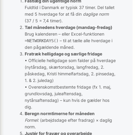
Fastlæg din ugentlige norm
Fuldtid i Danmark er typisk 37 timer. Del tallet
med 5 hverdage for at få din
daglige norm
(37 / 5 = 7,4 timer).
Tæl månedens hverdage (mandag-fredag)
Brug kalenderen – eller Excel-funktionen
– til at tælle alle hverdage i
=NETWORKDAYS()
den pågældende måned.
Fratræk helligdage og særlige fridage
• Officielle helligdage som falder på hverdage
(nytårsdag, skærtorsdag, langfredag, 2.
påskedag, Kristi himmelfartsdag, 2. pinsedag,
1. & 2. juledag)
• Overenskomstbestemte fridage (fx 1. maj,
grundlovsdag, juleaftensdag,
nytårsaftensdag) – kun hvis de gælder hos
dig.
Beregn normtimerne for måneden
Formel:
(arbejdsdage efter fradrag) × daglig
norm.
Justér for fravær og overarbejde