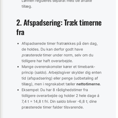
Lønnen reguleres separat med de aftalte
tillæg.
2. Afspadsering: Træk timerne
fra
Afspadserede timer fratrækkes på den dag,
de holdes. Du kan derfor godt have
præsterede
timer under norm, selv om du
tidligere har haft overarbejde.
Mange overenskomster kører et timebank-
princip (saldo). Arbejdsgiver skylder dig enten
tid (afspadsering) eller penge (udbetaling af
tillæg), men i regnskabet tæller
nettotimerne
.
Eksempel: Du har 8 rådighedstimer fra
tidligere overarbejde og holder 2 hele dage á
7,4 t = 14,8 t fri. Din saldo bliver -6,8 t; dine
præsterede timer falder tilsvarende.