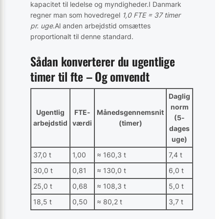
kapacitet til ledelse og myndigheder.I Danmark
regner man som hovedregel
1,0 FTE = 37 timer
pr. uge
.Al anden arbejdstid omsættes
proportionalt til denne standard.
Sådan konverterer du ugentlige
timer til fte – Og omvendt
Daglig
norm
Ugentlig
FTE-
Månedsgennemsnit
(5-
arbejdstid
værdi
(timer)
dages
uge)
37,0 t
1,00
≈ 160,3 t
7,4 t
30,0 t
0,81
≈ 130,0 t
6,0 t
25,0 t
0,68
≈ 108,3 t
5,0 t
18,5 t
0,50
≈ 80,2 t
3,7 t