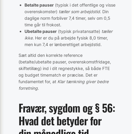
Betalte pauser
(typisk i det offentlige og visse
overenskomster)
tæller som arbejdstid
. Din
daglige norm forbliver 7,4 timer, selv om 0,5
time går til frokost.
Ubetalte pauser
(typisk privatansatte)
tæller
ikke
. Her er du på arbejde fysisk 8,0 timer,
men kun 7,4 er lønberettiget arbejdstid.
Sæt altid den korrekte reference
(betalte/ubetalte pauser, overenskomstfridage,
skiftetillæg) ind i dit regnestykke, så både FTE
og budget timematch er præcise. Det er
fundamentet for, at
Klar tænkning giver bedre
forretning
.
Fravær, sygdom og § 56:
Hvad det betyder for
din månedlige tid