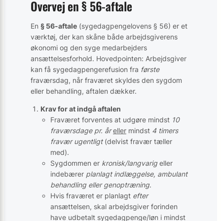
Overvej en § 56-aftale
En
§ 56-aftale
(sygedagpengelovens § 56) er et
værktøj, der kan skåne både arbejdsgiverens
økonomi og den syge medarbejders
ansættelsesforhold. Hovedpointen: Arbejdsgiver
kan få sygedagpengerefusion fra
første
fraværsdag, når fraværet skyldes den sygdom
eller behandling, aftalen dækker.
Krav for at indgå aftalen
Fraværet forventes at udgøre mindst
10
fraværsdage pr. år
eller
mindst
4 timers
fravær ugentligt
(delvist fravær tæller
med).
Sygdommen er
kronisk/langvarig
eller
indebærer
planlagt indlæggelse, ambulant
behandling eller genoptræning
.
Hvis fraværet er planlagt
efter
ansættelsen, skal arbejdsgiver forinden
have udbetalt sygedagpenge/løn i mindst