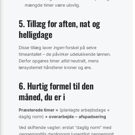
mængde timer være ulovlig.
5. Tillæg for aften, nat og
helligdage
Disse tillæg laver
ingen
forskel på selve
timeantallet – de påvirker udelukkende lønnen.
Derfor opgøres timer
altid
neutralt, mens
lønsystemet håndterer kroner og øre.
6. Hurtig formel til den
måned, du er i
Præsterede timer =
(planlagte arbejdsdage ×
daglig norm)
+ overarbejde − afspadsering
Ved skiftende vagter: erstat “daglig norm” med
gennemsnitlig daglignorm
(ugentligt gennemsnit