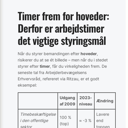
Timer frem for hoveder:
Derfor er arbejdstimer
det vigtige styringsmål
Når du styrer bemandingen efter
hoveder
,
risikerer du at se ét billede – men når du i stedet
styrer efter
timer
, får du virkeligheden frem. De
seneste tal fra Arbejderbevægelsens
Erhvervsråd, refereret via Ritzau, er et godt
eksempel:
Udgang
2023-
Ændring
af 2009
niveau
Timebeskæftigelse
Lavere
100 %
i den offentlige
≈ -3 %
end
(top)
sektor
toppen