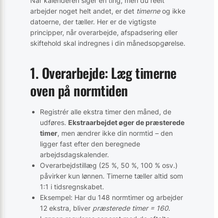
Når kalenderen siger én ting, men du reelt
arbejder noget helt andet, er det
timerne
og ikke
datoerne, der tæller. Her er de vigtigste
principper, når overarbejde, afspadsering eller
skiftehold skal indregnes i din månedsopgørelse.
1. Overarbejde: Læg timerne
oven på normtiden
Registrér alle ekstra timer den måned, de
udføres.
Ekstraarbejdet øger de præsterede
timer
, men ændrer ikke din normtid – den
ligger fast efter den beregnede
arbejdsdagskalender.
Overarbejdstillæg (25 %, 50 %, 100 % osv.)
påvirker kun lønnen. Timerne tæller altid som
1:1 i tidsregnskabet.
Eksempel: Har du 148 normtimer og arbejder
12 ekstra, bliver
præsterede timer = 160
.