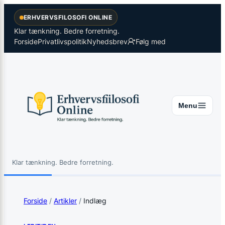
Spring
×
ERHVERVSFILOSOFI ONLINE
til
indhold
Klar tænkning. Bedre forretning.
Forside
Privatlivspolitik
Nyhedsbrev
Følg med
Menu
Klar tænkning. Bedre forretning.
Søg
Søg
Forside
/
Artikler
/
Indlæg