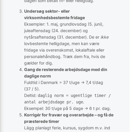
dagen som betalt fri- eller helligdag.
Undersøg sektor- eller
virksomhedsbestemte fridage
Eksempler: 1. maj, grundlovsdag (5. juni),
juleaftensdag (24. december) og
nytårsaftensdag (31. december). De er
ikke
lovbestemte helligdage, men kan være
fridage via overenskomst, lokalaftale eller
personalehåndbog. Træk dem fra, hvis de
gælder for dig.
Gang de resterende arbejdsdage med din
daglige norm
Fuldtid i Danmark = 37 t/uge → 7,4 t/dag
(37 / 5).
Deltid:
daglig norm = ugentlige timer /
.
antal arbejdsdage pr. uge
Eksempel: 30 t/uge på 5 dage → 6 t pr. dag.
Korrigér for fravær og overarbejde – og få de
præsterede timer
Lägg planlagt ferie, kursus, sygdom m.v. ind