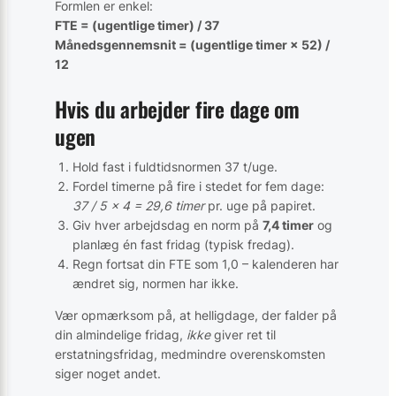
Formlen er enkel:
FTE = (ugentlige timer) / 37
Månedsgennemsnit = (ugentlige timer × 52) /
12
Hvis du arbejder fire dage om
ugen
Hold fast i fuldtidsnormen 37 t/uge.
Fordel timerne på fire i stedet for fem dage:
37 / 5 × 4 = 29,6 timer
pr. uge på papiret.
Giv hver arbejdsdag en norm på
7,4 timer
og
planlæg én fast fridag (typisk fredag).
Regn fortsat din FTE som 1,0 – kalenderen har
ændret sig, normen har ikke.
Vær opmærksom på, at helligdage, der falder på
din almindelige fridag,
ikke
giver ret til
erstatningsfridag, medmindre overenskomsten
siger noget andet.