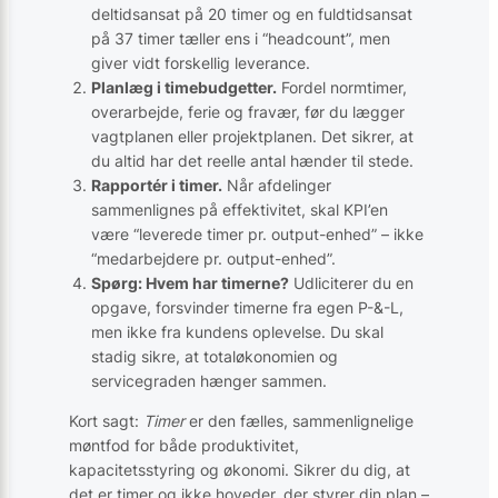
deltidsansat på 20 timer og en fuldtidsansat
på 37 timer tæller ens i “headcount”, men
giver vidt forskellig leverance.
Planlæg i timebudgetter.
Fordel normtimer,
overarbejde, ferie og fravær, før du lægger
vagtplanen eller projektplanen. Det sikrer, at
du altid har det reelle antal hænder til stede.
Rapportér i timer.
Når afdelinger
sammenlignes på effektivitet, skal KPI’en
være “leverede timer pr. output-enhed” – ikke
“medarbejdere pr. output-enhed”.
Spørg: Hvem har timerne?
Udliciterer du en
opgave, forsvinder timerne fra egen P-&-L,
men ikke fra kundens oplevelse. Du skal
stadig sikre, at totaløkonomien og
servicegraden hænger sammen.
Kort sagt:
Timer
er den fælles, sammenlignelige
møntfod for både produktivitet,
kapacitetsstyring og økonomi. Sikrer du dig, at
det er timer og ikke hoveder, der styrer din plan –