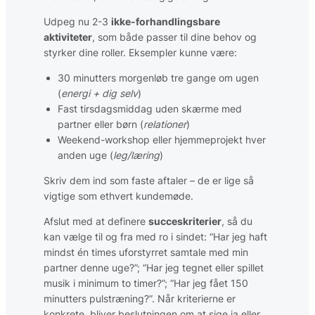
Udpeg nu 2-3
ikke-forhandlingsbare
aktiviteter
, som både passer til dine behov og
styrker dine roller. Eksempler kunne være:
30 minutters morgenløb tre gange om ugen
(
energi + dig selv
)
Fast tirsdagsmiddag uden skærme med
partner eller børn (
relationer
)
Weekend-workshop eller hjemmeprojekt hver
anden uge (
leg/læring
)
Skriv dem ind som faste aftaler – de er lige så
vigtige som ethvert kundemøde.
Afslut med at definere
succeskriterier
, så du
kan vælge til og fra med ro i sindet: “Har jeg haft
mindst én times uforstyrret samtale med min
partner denne uge?”; “Har jeg tegnet eller spillet
musik i minimum to timer?”; “Har jeg fået 150
minutters pulstræning?”. Når kriterierne er
konkrete, bliver beslutningen om at sige ja eller