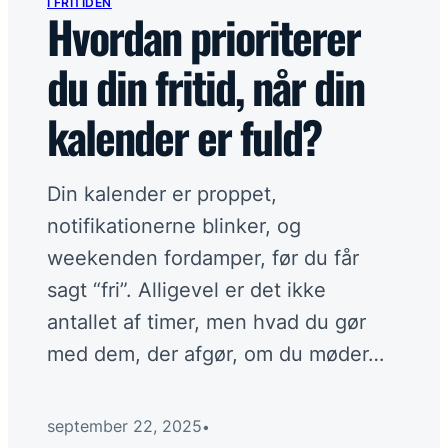
I FRITIDEN
I fritiden
→
Hvordan prioriterer
du din fritid, når din
I hjemmeøkonomien
→
kalender er fuld?
På arbejdspladsen
→
Din kalender er proppet,
På ledelsesgangen
→
notifikationerne blinker, og
weekenden fordamper, før du får
Flere links
+
sagt “fri”. Alligevel er det ikke
antallet af timer, men hvad du gør
Et skarpere perspektiv
med dem, der afgør, om du møder…
I din indbakke hver anden uge.
Tilmeld nyhedsbrev
september 22, 2025
•