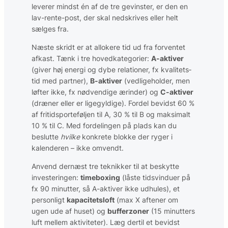
leverer mindst én af de tre gevinster, er den en
lav-rente-post, der skal nedskrives eller helt
sælges fra.
Næste skridt er at allokere tid ud fra forventet
afkast. Tænk i tre hovedkategorier:
A-aktiver
(giver høj energi og dybe relationer, fx kvalitets­
tid med partner),
B-aktiver
(vedligeholder, men
løfter ikke, fx nødvendige ærinder) og
C-aktiver
(dræner eller er ligegyldige). Fordel bevidst 60 %
af fritids­porteføljen til A, 30 % til B og maksimalt
10 % til C. Med fordelingen på plads kan du
beslutte
hvilke
konkrete blokke der ryger i
kalenderen – ikke omvendt.
Anvend dernæst tre teknikker til at beskytte
investeringen:
timeboxing
(låste tids­vinduer på
fx 90 minutter, så A-aktiver ikke udhules), et
personligt
kapacitetsloft
(max X aftener om
ugen ude af huset) og
bufferzoner
(15 minutters
luft mellem aktiviteter). Læg dertil et bevidst