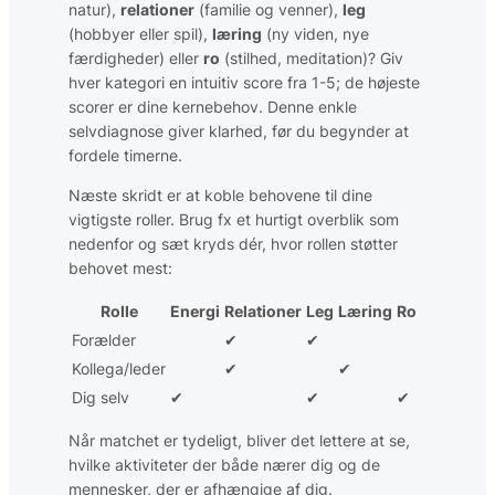
natur),
relationer
(familie og venner),
leg
(hobbyer eller spil),
læring
(ny viden, nye
færdigheder) eller
ro
(stilhed, meditation)? Giv
hver kategori en intuitiv score fra 1-5; de højeste
scorer er dine kernebehov. Denne enkle
selvdiagnose giver klarhed, før du begynder at
fordele timerne.
Næste skridt er at koble behovene til dine
vigtigste roller. Brug fx et hurtigt overblik som
nedenfor og sæt kryds dér, hvor rollen støtter
behovet mest:
Rolle
Energi
Relationer
Leg
Læring
Ro
Forælder
✔
✔
Kollega/leder
✔
✔
Dig selv
✔
✔
✔
Når matchet er tydeligt, bliver det lettere at se,
hvilke aktiviteter der både nærer dig og de
mennesker, der er afhængige af dig.