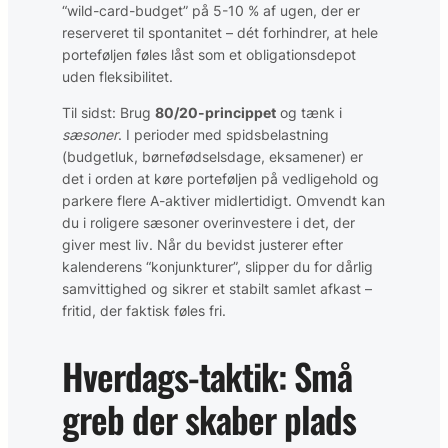
“wild-card-budget” på 5-10 % af ugen, der er
reserveret til spontanitet – dét forhindrer, at hele
porteføljen føles låst som et obligationsdepot
uden fleksibilitet.
Til sidst: Brug
80/20-princippet
og tænk i
sæsoner
. I perioder med spidsbelastning
(budget­luk, børne­fødselsdage, eksamener) er
det i orden at køre porteføljen på vedligehold og
parkere flere A-aktiver midlertidigt. Omvendt kan
du i roligere sæsoner overinvestere i det, der
giver mest liv. Når du bevidst justerer efter
kalenderens “konjunkturer”, slipper du for dårlig
samvittighed og sikrer et stabilt samlet afkast –
fritid, der faktisk føles fri.
Hverdags‑taktik: Små
greb der skaber plads