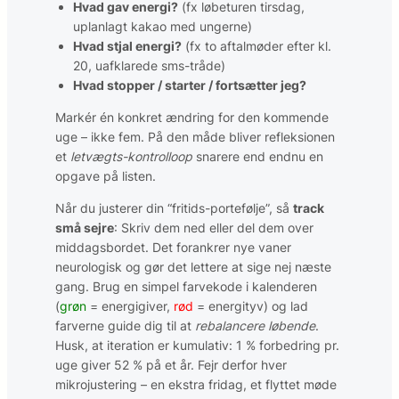
Hvad gav energi?
(fx løbeturen tirsdag,
uplanlagt kakao med ungerne)
Hvad stjal energi?
(fx to aftalmøder efter kl.
20, uafklarede sms-tråde)
Hvad stopper / starter / fortsætter jeg?
Markér én konkret ændring for den kommende
uge – ikke fem. På den måde bliver refleksionen
et
letvægts-kontrolloop
snarere end endnu en
opgave på listen.
Når du justerer din “fritids-portefølje”, så
track
små sejre
: Skriv dem ned eller del dem over
middagsbordet. Det forankrer nye vaner
neurologisk og gør det lettere at sige nej næste
gang. Brug en simpel farvekode i kalenderen
(
grøn
= energigiver,
rød
= energityv) og lad
farverne guide dig til at
rebalancere løbende
.
Husk, at iteration er kumulativ: 1 % forbedring pr.
uge giver 52 % på et år. Fejr derfor hver
mikrojustering – en ekstra fridag, et flyttet møde