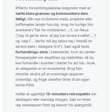
Effektiv forventningsledelse begynder med at
sætte klare grænser og kommunikere dem
tidligt
. Når nye invitations-mails, projekter eller
kaffemøder lander hos dig, brug tre hurtige trin:
anerkend
(“Tak for invitationen …”),
os-fokus
(“Jeg vil gerne sikre, at jeg kan levere kvalitet …”)
og
valg
(“… derfor må jeg takke nej / foreslå en
senere dato / delegere til X”). Sæt også faste
forhandlings-slots
i kalenderen, hvor du samler
forespørgsler om deadlines og mødetider, så du
kan forhandle i bundter i stedet for ad hoc. Husk,
at
delegation er en investering
: Brug fem
minutter ekstra på at overdrage opgaven
ordentligt, og frigør derefter timer til din egen
kerne-fritid.
Indfør et ugentligt
15-minutters retrospektiv
om
søndagen eller mandag morgen. Sæt en timer,
tag notesappen frem og besvar tre spørgsmål: