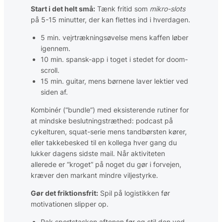
Start i det helt små:
Tænk fritid som
mikro-slots
på 5-15 minutter, der kan flettes ind i hverdagen.
5 min. vejrtrækningsøvelse mens kaffen løber
igennem.
10 min. spansk-app i toget i stedet for doom-
scroll.
15 min. guitar, mens børnene laver lektier ved
siden af.
Kombinér (“bundle”) med eksisterende rutiner for
at mindske beslutnings­træthed: podcast på
cykelturen, squat-serie mens tandbørsten kører,
eller takkebesked til en kollega hver gang du
lukker dagens sidste mail. Når aktiviteten
allerede er “kroget” på noget du gør i forvejen,
kræver den markant mindre viljestyrke.
Gør det friktionsfrit:
Spil på logistikken før
motivationen slipper op.
Pak sportstasken aftenen før og stil den ved