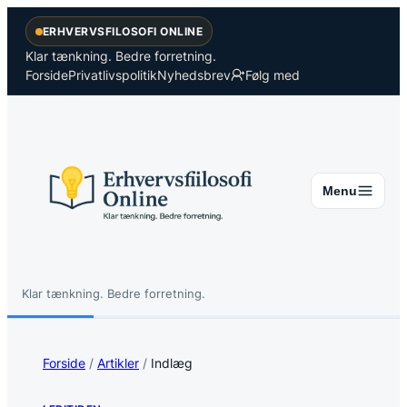
Spring
ERHVERVSFILOSOFI ONLINE
til
indhold
Klar tænkning. Bedre forretning.
Forside
Privatlivspolitik
Nyhedsbrev
Følg med
Menu
Klar tænkning. Bedre forretning.
Søg
Søg
Forside
/
Artikler
/
Indlæg