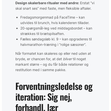
Design skalerbare ritualer med andre:
Erstat “vi
skal snart ses” med faste, men fleksible aftaler.
Fredags­morgenmad på FaceTime – kan
udvides til brunch, hvis kalenderen tillader.
20-spørgsmål-leg ved middagsbordet – kan
strækkes til brætspilsaften.
Fælles søndagsløb kl. 9 – kan opgraderes til
halvmara­thon-træning i “rolige sæsoner”.
Når formatet kan skaleres op eller ned uden at
bryde, er chancen for, at det
bliver
til noget
markant større – og du får både relationer og
restitution med i samme pakke.
Forventningsledelse og
iteration: Sig nej,
forhandl, lær