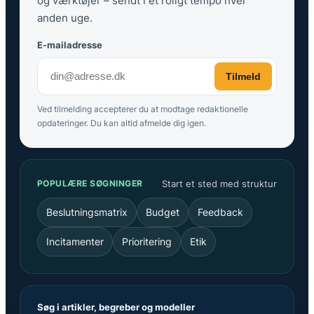
og værktøjer – sendt i et roligt tempo hver
anden uge.
E-mailadresse
Tilmeld
Ved tilmelding accepterer du at modtage redaktionelle
opdateringer. Du kan altid afmelde dig igen.
Start et sted med struktur
POPULÆRE SØGNINGER
Beslutningsmatrix
Budget
Feedback
Incitamenter
Prioritering
Etik
Søg i artikler, begreber og modeller