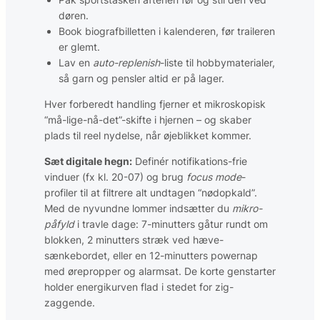
døren.
Book biografbilletten i kalenderen, før traileren
er glemt.
Lav en
auto-replenish
-liste til hobby­materialer,
så garn og pensler altid er på lager.
Hver forberedt handling fjerner et mikroskopisk
“må-lige-nå-det”-skifte i hjernen – og skaber
plads til reel nydelse, når øjeblikket kommer.
Sæt digitale hegn:
Definér notifikations-frie
vinduer (fx kl. 20-07) og brug
focus mode
-
profiler til at filtrere alt undtagen “nødopkald”.
Med de nyvundne lommer indsætter du
mikro-
påfyld
i travle dage: 7-minutters gåtur rundt om
blokken, 2 minutters stræk ved hæve-
sænkebordet, eller en 12-minutters powernap
med ørepropper og alarmsat. De korte genstarter
holder energikurven flad i stedet for zig-
zaggende.