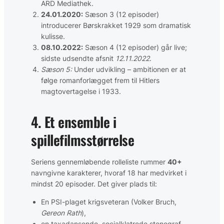
ARD Mediathek.
24.01.2020:
Sæson 3 (12 episoder)
introducerer Børskrakket 1929 som dramatisk
kulisse.
08.10.2022:
Sæson 4 (12 episoder) går live;
sidste udsendte afsnit
12.11.2022
.
Sæson 5:
Under udvikling – ambitionen er at
følge romanforlægget frem til Hitlers
magtovertagelse i 1933.
4. Et ensemble i
spillefilmsstørrelse
Seriens gennemløbende rolleliste rummer
40+
navngivne karakterer, hvoraf 18 har medvirket i
mindst 20 episoder. Det giver plads til:
En PSI-plaget krigsveteran (Volker Bruch,
Gereon Rath
),
en taxadansende, socialklatrede stenograf