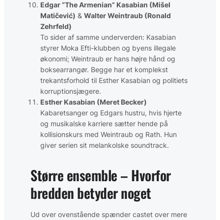
Edgar “The Armenian” Kasabian (Mišel
Matičević)
&
Walter Weintraub (Ronald
Zehrfeld)
To sider af samme underverden: Kasabian
styrer Moka Efti-klubben og byens illegale
økonomi; Weintraub er hans højre hånd og
boksearrangør. Begge har et komplekst
trekantsforhold til Esther Kasabian og politiets
korruptionsjægere.
Esther Kasabian (Meret Becker)
Kabaretsanger og Edgars hustru, hvis hjerte
og musikalske karriere sætter hende på
kollisionskurs med Weintraub og Rath. Hun
giver serien sit melankolske soundtrack.
Større ensemble – Hvorfor
bredden betyder noget
Ud over ovenstående spænder castet over mere