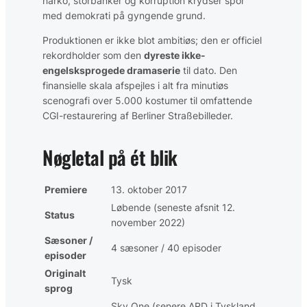
narko, storbanker og korruption krydser spor
med demokrati på gyngende grund.
Produktionen er ikke blot ambitiøs; den er officiel
rekordholder som den
dyreste ikke-
engelsksprogede dramaserie
til dato. Den
finansielle skala afspejles i alt fra minutiøs
scenografi over 5.000 kostumer til omfattende
CGI-restaurering af Berliner Straßebilleder.
Nøgletal på ét blik
Premiere
13. oktober 2017
Løbende (seneste afsnit 12.
Status
november 2022)
Sæsoner /
4 sæsoner / 40 episoder
episoder
Originalt
Tysk
sprog
Sky One (senere ARD i Tyskland,