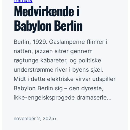
I FRITIDEN
I fritiden
→
Medvirkende i
Babylon Berlin
I hjemmeøkonomien
→
På arbejdspladsen
→
Berlin, 1929. Gaslamperne flimrer i
natten, jazzen sitrer gennem
På ledelsesgangen
røgtunge kabareter, og politiske
→
understrømme river i byens sjæl.
Midt i dette elektriske virvar udspiller
Flere links
+
Babylon Berlin sig – den dyreste,
ikke-engelsksprogede dramaserie…
Et skarpere perspektiv
I din indbakke hver anden uge.
Tilmeld nyhedsbrev
november 2, 2025
•