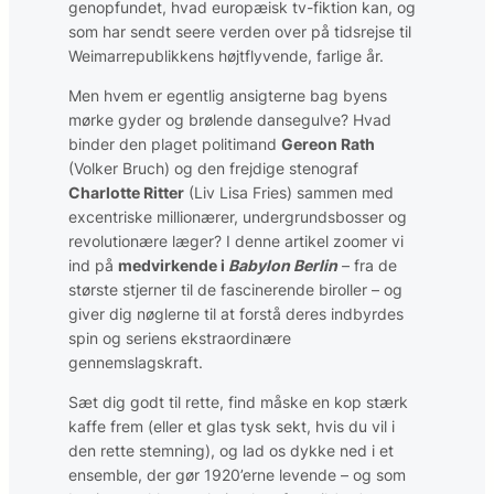
genopfundet, hvad europæisk tv-fiktion kan, og
som har sendt seere verden over på tidsrejse til
Weimarrepublikkens højtflyvende, farlige år.
Men hvem er egentlig ansigterne bag byens
mørke gyder og brølende dansegulve? Hvad
binder den plaget politimand
Gereon Rath
(Volker Bruch) og den frejdige stenograf
Charlotte Ritter
(Liv Lisa Fries) sammen med
excentriske millionærer, undergrunds­bosser og
revolutionære læger? I denne artikel zoomer vi
ind på
medvirkende i
Babylon Berlin
– fra de
største stjerner til de fascinerende biroller – og
giver dig nøglerne til at forstå deres indbyrdes
spin og seriens ekstraordinære
gennemslagskraft.
Sæt dig godt til rette, find måske en kop stærk
kaffe frem (eller et glas tysk sekt, hvis du vil i
den rette stemning), og lad os dykke ned i et
ensemble, der gør 1920’erne levende – og som