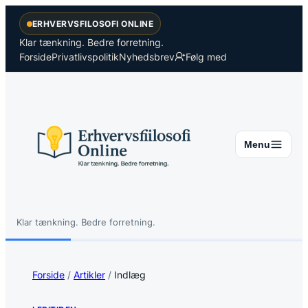
Spring
ERHVERVSFILOSOFI ONLINE
til
indhold
Klar tænkning. Bedre forretning.
Forside
Privatlivspolitik
Nyhedsbrev
Følg med
Menu
Klar tænkning. Bedre forretning.
Søg
Søg
Forside
/
Artikler
/
Indlæg