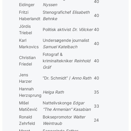
40
Eidinger
Nyssen
Fritzi
Stenografichef
Elisabeth
40
Haberlandt
Behnke
Jördis
Politisk aktivist
Dr. Völcker
40
Triebel
Karl
Undersøgende journalist
40
Markovics
Samuel Katelbach
Fotograf &
Christian
kriminaltekniker
Reinhold
40
Friedel
Gräf
Jens
“Dr. Schmidt” /
Anno Rath
40
Harzer
Hannah
Helga Rath
35
Herzsprung
Mišel
Nattelivskonge
Edgar
33
Matičević
“The Armenian” Kasabian
Ronald
Boksepromotor
Walter
24
Zehrfeld
Weintraub
Meret
Sangerinde
Esther