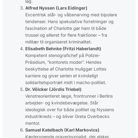
lag.
Alfred Nyssen (Lars Eidinger)
Excentrisk stål- og våbenarving med bipolare
tendenser. Hans spekulative forretninger og
fascination af Charlotte gør ham til både
trussel og allieret for flere fraktioner – fra
militær til organiseret kriminalitet.
Elisabeth Behnke (Fritzi Haberlandt)
Kompetent stenografichef på Polizei-
Präsidium, “kontorets moder”. Hendes
beskyttelse af Charlotte muliggør Lottes
karriere og giver serien et kvindeligt
solidaritetsportræt midt i macho-politiet.
Dr. Völcker (Jördis Triebel)
Venstreorienteret læge, frontrunner i Berlins
arbejder- og kvindebevægelse. Står
ideologisk over for både politiet og Nyssens
industrikreds – og bliver Greta Overbecks
mentor.
Samuel Katelbach (Karl Markovics)
Kæderygende graverjournalist, der elsker