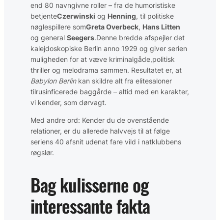
end 80 navngivne roller – fra de humoristiske
betjente
Czerwinski
og
Henning
, til politiske
nøglespillere som
Greta Overbeck
,
Hans Litten
og general
Seegers
.Denne bredde afspejler det
kalejdoskopiske Berlin anno 1929 og giver serien
muligheden for at væve kriminalgåde,politisk
thriller og melodrama sammen. Resultatet er, at
Babylon Berlin
kan skildre alt fra elitesaloner
tilrusinficerede baggårde – altid med en karakter,
vi kender, som dørvagt.
Med andre ord: Kender du de ovenstående
relationer, er du allerede halvvejs til at følge
seriens 40 afsnit udenat fare vild i natklubbens
røgslør.
Bag kulisserne og
interessante fakta