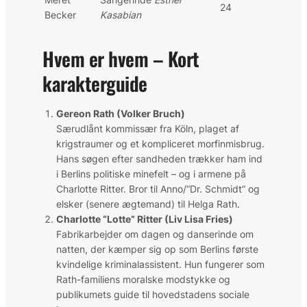
24
Becker
Kasabian
Hvem er hvem – Kort
karakterguide
Gereon Rath (Volker Bruch)
Særudlånt kommissær fra Köln, plaget af
krigstraumer og et kompliceret morfinmisbrug.
Hans søgen efter sandheden trækker ham ind
i Berlins politiske minefelt – og i armene på
Charlotte Ritter. Bror til Anno/“Dr. Schmidt” og
elsker (senere ægtemand) til Helga Rath.
Charlotte “Lotte” Ritter (Liv Lisa Fries)
Fabrikarbejder om dagen og danserinde om
natten, der kæmper sig op som Berlins første
kvindelige kriminalassistent. Hun fungerer som
Rath-familiens moralske modstykke og
publikumets guide til hovedstadens sociale