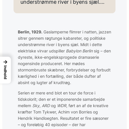
understrømme river i byens sjæl.…
Berlin, 1929.
Gaslamperne flimrer i natten, jazzen
sitrer gennem røgtunge kabareter, og politiske
understrømme river i byens sjæl. Midt i dette
elektriske virvar udspiller
Babylon Berlin
sig – den
dyreste, ikke-engelsksprogede dramaserie
→
nogensinde produceret. Her mødes
Indhold
stormombruste skæbner, forbrydelser og forbudt
kærlighed i en fortælling, der både dufter af
absint og lugter af krudtrøg.
Serien er mere end blot en tour de force i
tidskolorit; den er et imponerende samarbejde
mellem
Sky
,
ARD
og
WDR
, ført an af de kreative
kræfter Tom Tykwer, Achim von Borries og
Hendrik Handloegten. Resultatet er fire sæsoner
– og foreløbig 40 episoder – der har