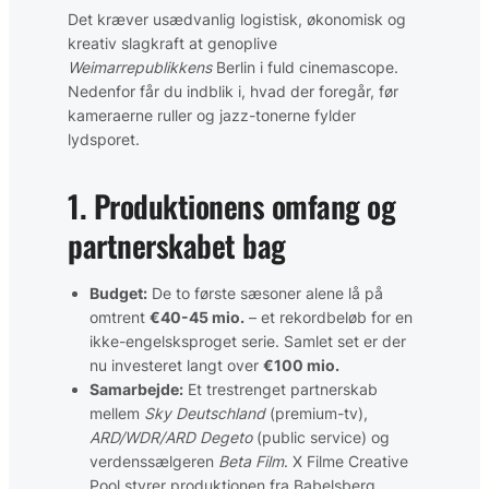
Det kræver usædvanlig logistisk, økonomisk og
kreativ slagkraft at genoplive
Weimarrepublikkens
Berlin i fuld cinemascope.
Nedenfor får du indblik i, hvad der foregår, før
kameraerne ruller og jazz-tonerne fylder
lydsporet.
1. Produktionens omfang og
partnerskabet bag
Budget:
De to første sæsoner alene lå på
omtrent
€40-45 mio.
– et rekordbeløb for en
ikke-engelsksproget serie. Samlet set er der
nu investeret langt over
€100 mio.
Samarbejde:
Et trestrenget partnerskab
mellem
Sky Deutschland
(premium-tv),
ARD/WDR/ARD Degeto
(public service) og
verdenssælgeren
Beta Film
. X Filme Creative
Pool styrer produktionen fra Babelsberg.