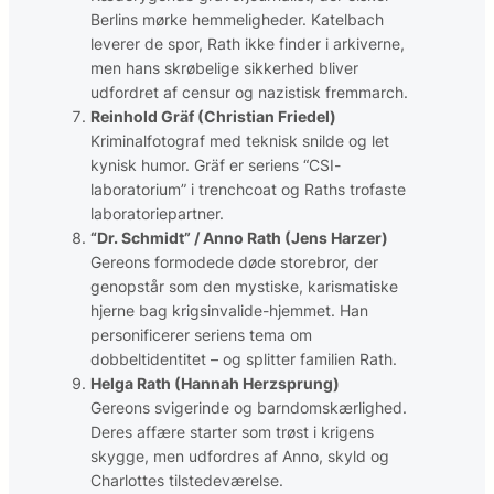
Berlins mørke hemmeligheder. Katelbach
leverer de spor, Rath ikke finder i arkiverne,
men hans skrøbelige sikkerhed bliver
udfordret af censur og nazistisk fremmarch.
Reinhold Gräf (Christian Friedel)
Kriminalfotograf med teknisk snilde og let
kynisk humor. Gräf er seriens “CSI-
laboratorium” i trenchcoat og Raths trofaste
laboratoriepartner.
“Dr. Schmidt” / Anno Rath (Jens Harzer)
Gereons formodede døde storebror, der
genopstår som den mystiske, karismatiske
hjerne bag krigsinvalide-hjemmet. Han
personificerer seriens tema om
dobbeltidentitet – og splitter familien Rath.
Helga Rath (Hannah Herzsprung)
Gereons svigerinde og barndomskærlighed.
Deres affære starter som trøst i krigens
skygge, men udfordres af Anno, skyld og
Charlottes tilstedeværelse.