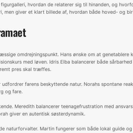
 figurgalleri, hvordan de relaterer sig til hinanden, og hvor
ri, men giver et klart billede af, hvordan både hoved- og bi
ramaet
ssige omdrejningspunkt. Hans ønske om at genetablere kon
lisionskurs med løven. Idris Elba balancerer både sårbarhed 
tremt pres skal træffes.
er udfordrer farens beskyttende natur. Norahs spontane reak
g og fare.
ende. Meredith balancerer teenagefrustration med ansvarsføl
rah giver en autentisk søsterdynamik.
ede naturforvalter. Martin fungerer som både lokal guide o