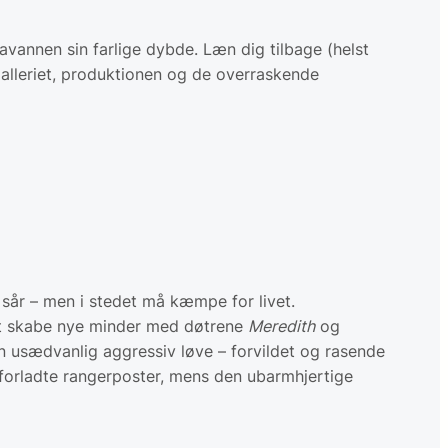
savannen sin farlige dybde. Læn dig tilbage (helst
lleriet, produktionen og de overraskende
 sår – men i stedet må kæmpe for livet.
r at skabe nye minder med døtrene
Meredith
og
 en usædvanlig aggressiv løve – forvildet og rasende
og forladte rangerposter, mens den ubarmhjertige