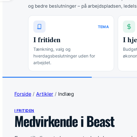
og bedre beslutninger – på arbejdspladsen, ledels
TEMA
I fritiden
I h
Tænkning, valg og
Budgett
hverdagsbeslutninger uden for
økonom
arbejdet.
Forside
/
Artikler
/
Indlæg
I FRITIDEN
Medvirkende i Beast