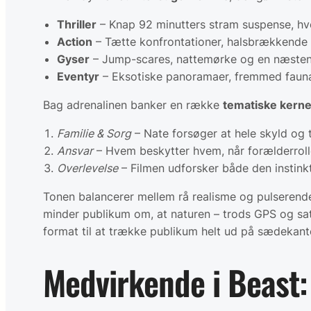
Thriller
– Knap 92 minutters stram suspense, hvo
Action
– Tætte konfrontationer, halsbrækkende f
Gyser
– Jump-scares, nattemørke og en næsten 
Eventyr
– Eksotiske panoramaer, fremmed fauna 
Bag adrenalinen banker en række
tematiske kerne
Familie & Sorg
– Nate forsøger at hele skyld og 
Ansvar
– Hvem beskytter hvem, når forælderroll
Overlevelse
– Filmen udforsker både den instink
Tonen balancerer mellem rå realisme og pulserende
minder publikum om, at naturen – trods GPS og sate
format til at trække publikum helt ud på sædekante
Medvirkende i Beast: 