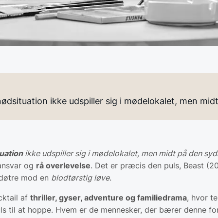
ød­situa­tion ikke udspiller sig i mødelokalet, men m
a­tion
ikke udspiller sig i mødelokalet, men midt på den sy
 ansvar og
rå overlevelse
. Det er præcis den puls, Beast (20
 døtre mod en
blodtørstig løve
.
cktail af
thriller, gyser, adventure og familiedrama
, hvor t
uls til at hoppe. Hvem er de mennesker, der bærer denne fo