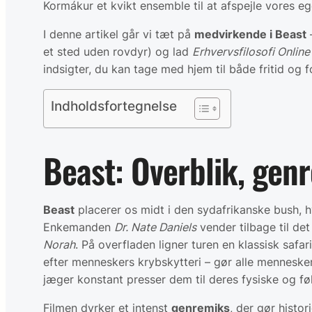
Kormákur et kvikt ensemble til at afspejle vores e
I denne artikel går vi tæt på
medvirkende i Beast
–
et sted uden rovdyr) og lad
Erhvervsfilosofi Online
indsigter, du kan tage med hjem til både fritid og f
Indholdsfortegnelse
Beast: Overblik, gen
Beast
placerer os midt i den sydafrikanske bush, h
Enkemanden
Dr. Nate Daniels
vender tilbage til de
Norah
. På overfladen ligner turen en klassisk safa
efter menneskers krybskytteri – gør alle mennesker 
jæger konstant presser dem til deres fysiske og 
Filmen dyrker et intenst
genremiks
, der gør histo