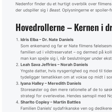
Nedenfor finder du et hurtigt overblik over filmens
der udspiller sig i
Beast
. Oplysningerne er spoiler-f
Hovedrollerne – Kernen i d
Idris Elba – Dr. Nate Daniels
Som enkemand og far er Nate filmens følelsesmæ
familien ud i vildtreservatet – og dermed på kol
man kan spejle sig i, når beslutninger under eks
Leah Sava Jeffries – Norah Daniels
Yngste datter, hvis nysgerrighed og mod til tid
tydeliggør tematikken om at vokse op midt i sor
Iyana Halley – Meredith Daniels
Storesøster og den mere rationelle af de to søsk
strategi for overlevelse. Hendes samspil med No
Sharlto Copley – Martin Battles
Familien Daniels’ sydafrikanske ven og dediker