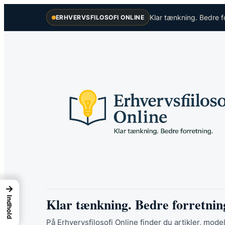
Spring
Klar tænkning. Bedre f
ERHVERVSFILOSOFI ONLINE
til
indhold
→
Klar tænkning. Bedre forretnin
Indhold
På Erhvervsfilosofi Online finder du artikler, model