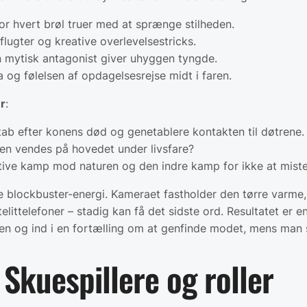
r hvert brøl truer med at sprænge stilheden.
lugter og kreative overlevelsestricks.
mytisk antagonist giver uhyggen tyngde.
og følelsen af opdagelsesrejse midt i faren.
r
:
tab efter konens død og genetablere kontakten til døtrene.
en vendes på hovedet under livsfare?
tive kamp mod naturen og den indre kamp for ikke at miste
 blockbuster-energi. Kameraet fastholder den tørre varme,
littelefoner – stadig kan få det sidste ord. Resultatet er e
n og ind i en fortælling om at genfinde modet, mens man st
Skuespillere og roller