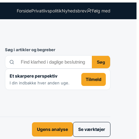
Forside
Privatlivspolitik
Nyhedsbrev
Følg med
Søg i artikler og begreber
Søg
Et skarpere perspektiv
Tilmeld
I din indbakke hver anden uge.
Ugens analyse
Se værktøjer