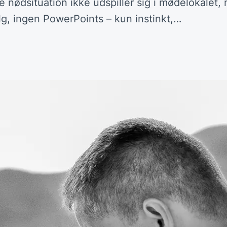
 nød­situa­tion ikke udspiller sig i mødelokale
valg, ingen PowerPoints – kun instinkt,…