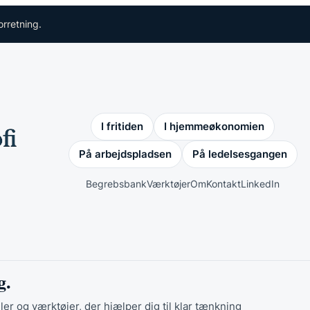
orretning.
I fritiden
I hjemmeøkonomien
På arbejdspladsen
På ledelsesgangen
Begrebsbank
Værktøjer
Om
Kontakt
LinkedIn
g.
ler og værktøjer, der hjælper dig til klar tænkning