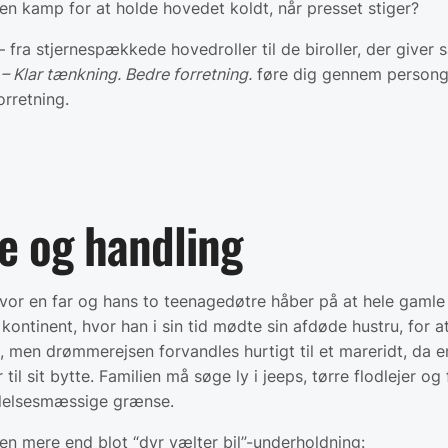
gen kamp for at holde hovedet koldt, når presset stiger?
 fra stjernespækkede hovedroller til de biroller, der giver 
 – Klar tænkning. Bedre forretning.
føre dig gennem personga
orretning.
re og handling
vor en far og hans to teenagedøtre håber på at hele gamle
t kontinent, hvor han i sin tid mødte sin afdøde hustru, fo
ri, men drømmerejsen forvandles hurtigt til et mareridt, da
til sit bytte. Familien må søge ly i jeeps, tørre flodlejer 
følelsesmæssige grænse.
rien mere end blot “dyr vælter bil”-underholdning: