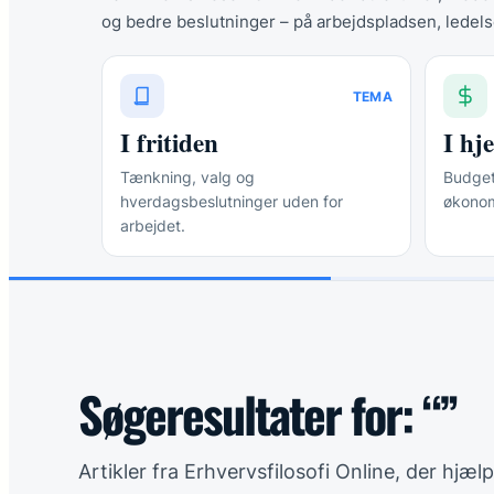
og bedre beslutninger – på arbejdspladsen, ledels
TEMA
I fritiden
I h
Tænkning, valg og
Budgett
hverdagsbeslutninger uden for
økonom
arbejdet.
Søgeresultater for: “”
Artikler fra Erhvervsfilosofi Online, der hjæ