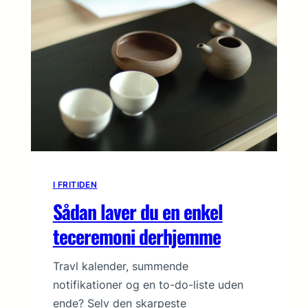
I FRITIDEN
Sådan laver du en enkel
teceremoni derhjemme
Travl kalender, summende
notifikationer og en to-do-liste uden
ende? Selv den skarpeste