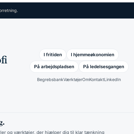
orretning.
I fritiden
I hjemmeøkonomien
På arbejdspladsen
På ledelsesgangen
Begrebsbank
Værktøjer
Om
Kontakt
LinkedIn
g.
ler og værktøjer, der hjælper dig til klar tænkning