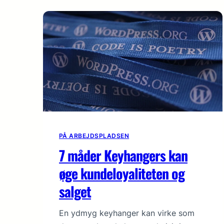
PÅ ARBEJDSPLADSEN
7 måder Keyhangers kan
øge kundeloyaliteten og
salget
En ydmyg keyhanger kan virke som