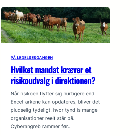
PÅ LEDELSESGANGEN
Hvilket mandat kræver et
risikoudvalg i direktionen?
Når risikoen flytter sig hurtigere end
Excel-arkene kan opdateres, bliver det
pludselig tydeligt, hvor tynd is mange
organisationer reelt står på.
Cyberangreb rammer før…