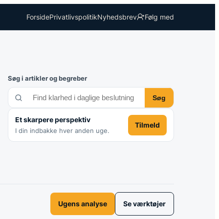
Forside
Privatlivspolitik
Nyhedsbrev
Følg med
Søg i artikler og begreber
Søg
Et skarpere perspektiv
Tilmeld
I din indbakke hver anden uge.
Ugens analyse
Se værktøjer