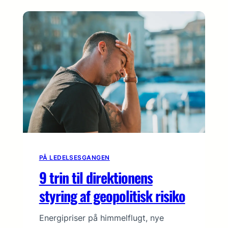
PÅ LEDELSESGANGEN
9 trin til direktionens
styring af geopolitisk risiko
Energipriser på himmelflugt, nye