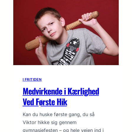
I FRITIDEN
Medvirkende i Kærlighed
Ved Første Hik
Kan du huske første gang, du så
Viktor hikke sig gennem
gymnasiefesten – og hele vejen ind i