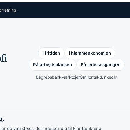
orretning.
I fritiden
I hjemmeøkonomien
På arbejdspladsen
På ledelsesgangen
Begrebsbank
Værktøjer
Om
Kontakt
LinkedIn
g.
ler og værktøjer, der hjælper dig til klar tænkning