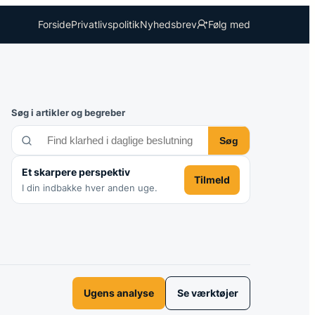
Forside
Privatlivspolitik
Nyhedsbrev
Følg med
Søg i artikler og begreber
Søg
Et skarpere perspektiv
Tilmeld
I din indbakke hver anden uge.
Ugens analyse
Se værktøjer