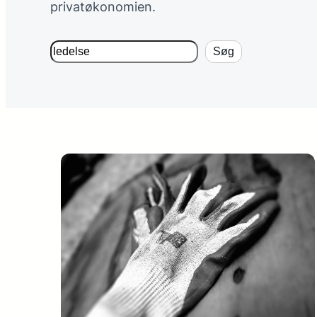
privatøkonomien.
Søg
Søg