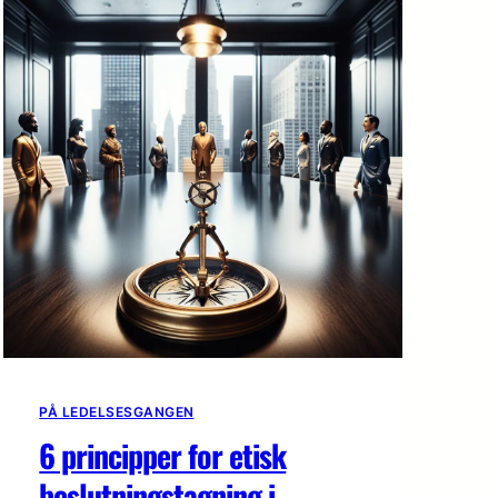
PÅ LEDELSESGANGEN
6 principper for etisk
beslutningstagning i