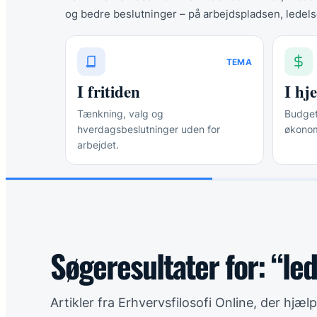
og bedre beslutninger – på arbejdspladsen, ledels
TEMA
I fritiden
I h
Tænkning, valg og
Budgett
hverdagsbeslutninger uden for
økonom
arbejdet.
Søgeresultater for: “le
Artikler fra Erhvervsfilosofi Online, der hjæ