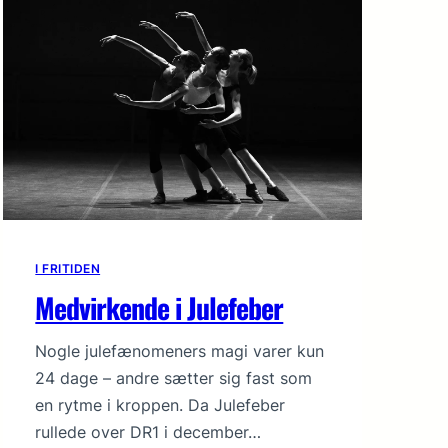
I FRITIDEN
Medvirkende i Julefeber
Nogle julefænomeners magi varer kun
24 dage – andre sætter sig fast som
en rytme i kroppen. Da Julefeber
rullede over DR1 i december…