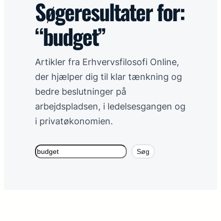
Søgeresultater for:
I fritiden
→
“budget”
I hjemmeøkonomien
→
Artikler fra Erhvervsfilosofi Online,
På arbejdspladsen
→
der hjælper dig til klar tænkning og
bedre beslutninger på
På ledelsesgangen
→
arbejdspladsen, i ledelsesgangen og
i privatøkonomien.
Flere links
+
Søg
Søg
Et skarpere perspektiv
I din indbakke hver anden uge.
Tilmeld nyhedsbrev