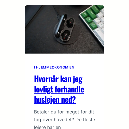
I HJEMMEØKONOMIEN
Hvornår kan jeg
lovligt forhandle
huslejen ned?
Betaler du for meget for dit
tag over hovedet? De fleste
lejere har en