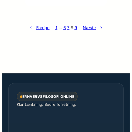
←
Forrige
1
…
6
7
8
9
Næste
→
ERHVERVSFILOSOFI ONLINE
Klar tænkning. Bedre forretning.