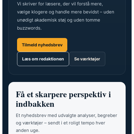
Vi skriver for læsere, der vil forstå mere,
vælge klogere og handle mere bevidst – uden
unødigt akademisk støj og uden tomme
buzzwords.
Tilmeld nyhedsbrev
Læs om redaktionen
Se værktøjer
Få et skarpere perspektiv i
indbakken
Et nyhedsbrev med udvalgte analyser, begreber
og værktøjer – sendt i et roligt tempo hver
anden uge.