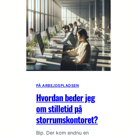
PÅ ARBEJDSPLADSEN
Hvordan beder jeg
om stilletid på
storrumskontoret?
Bip. Der kom endnu en