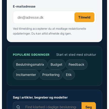
E-mailadresse
Tilmeld
Ved tilmelding accepterer du at modtage redaktionelle
opdateringer. Du kan altid afmelde dig igen.
Start et sted med struktur
POPULÆRE SØGNINGER
Beslutningsmatrix
Budget
Feedback
Incitamenter
Prioritering
Etik
Søg i artikler, begreber og modeller
Søg