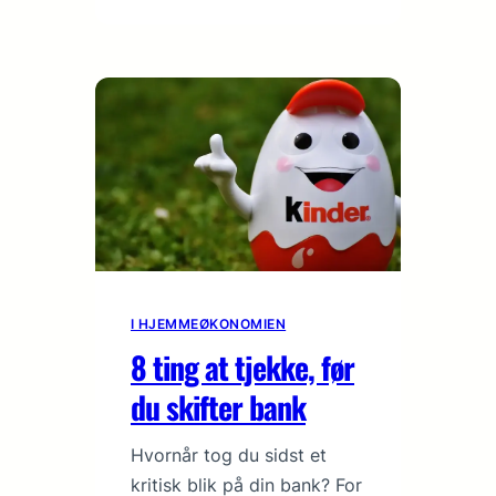
I HJEMMEØKONOMIEN
8 ting at tjekke, før
du skifter bank
Hvornår tog du sidst et
kritisk blik på din bank? For