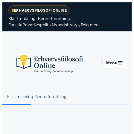
Spring
ERHVERVSFILOSOFI ONLINE
til
indhold
Klar tænkning. Bedre forretning.
Forside
Privatlivspolitik
Nyhedsbrev
Følg med
Menu
Klar tænkning. Bedre forretning.
Søg
Søg