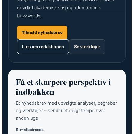
unødigt akademisk støj og uden tomme
buzzwords.
Tilmeld nyhedsbrev
Læs om redaktionen
Se værktøjer
Få et skarpere perspektiv i
indbakken
Et nyhedsbrev med udvalgte analyser, begreber
og værktøjer – sendt i et roligt tempo hver
anden uge.
E-mailadresse