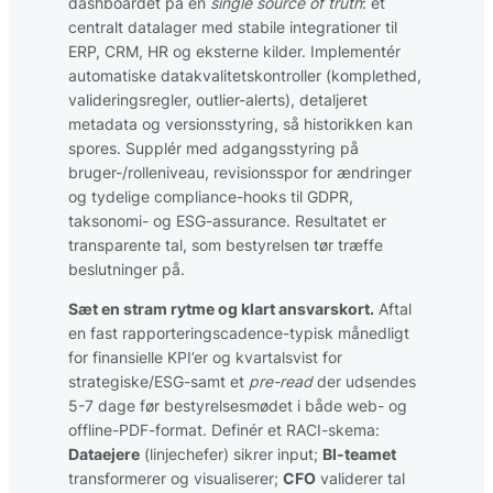
dashboardet på én
single source of truth
: et
centralt datalager med stabile integrationer til
ERP, CRM, HR og eksterne kilder. Implementér
automatiske datakvalitets­kontroller (komplethed,
validerings­regler, outlier-alerts), detaljeret
metadata og versions­styring, så historikken kan
spores. Supplér med adgangsstyring på
bruger-/rolle­niveau, revisionsspor for ændringer
og tydelige compliance-hooks til GDPR,
taksonomi- og ESG-assurance. Resultatet er
transparente tal, som bestyrelsen tør træffe
beslutninger på.
Sæt en stram rytme og klart ansvars­kort.
Aftal
en fast rapporterings­cadence-typisk månedligt
for finansielle KPI’er og kvartalsvist for
strategiske/ESG-samt et
pre-read
der udsendes
5-7 dage før bestyrelses­mødet i både web- og
offline-PDF-format. Definér et RACI-skema:
Dataejere
(linje­chefer) sikrer input;
BI-teamet
transformerer og visualiserer;
CFO
validerer tal