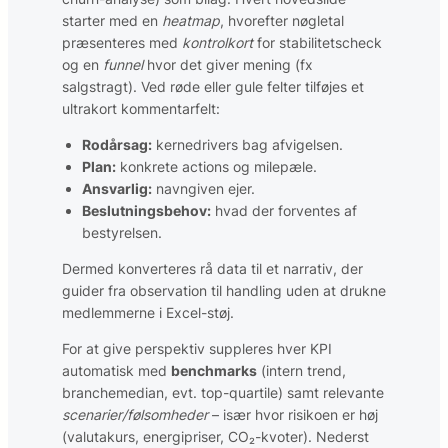
starter med en
heatmap
, hvorefter nøgletal
præsenteres med
kontrolkort
for stabilitetscheck
og en
funnel
hvor det giver mening (fx
salgstragt). Ved røde eller gule felter tilføjes et
ultrakort kommentarfelt:
Rodårsag:
kernedrivers bag afvigelsen.
Plan:
konkrete actions og milepæle.
Ansvarlig:
navngiven ejer.
Beslutningsbehov:
hvad der forventes af
bestyrelsen.
Dermed konverteres rå data til et narrativ, der
guider fra observation til handling uden at drukne
medlemmerne i Excel-støj.
For at give perspektiv suppleres hver KPI
automatisk med
benchmarks
(intern trend,
branchemedian, evt. top-quartile) samt relevante
scenarier/følsomheder
– især hvor risikoen er høj
(valutakurs, energipriser, CO₂-kvoter). Nederst