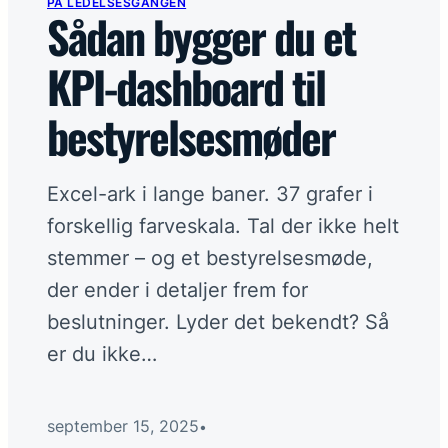
PÅ LEDELSESGANGEN
I fritiden
→
Sådan bygger du et
KPI-dashboard til
I hjemmeøkonomien
→
bestyrelsesmøder
På arbejdspladsen
→
Excel-ark i lange baner. 37 grafer i
På ledelsesgangen
→
forskellig farveskala. Tal der ikke helt
stemmer – og et bestyrelsesmøde,
Flere links
+
der ender i detaljer frem for
beslutninger. Lyder det bekendt? Så
Et skarpere perspektiv
er du ikke…
I din indbakke hver anden uge.
Tilmeld nyhedsbrev
september 15, 2025
•