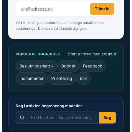
Tilmeld
Ved tilmelding accepterer du at modtage redaktionelle
opdateringer. Du kan altid afmelde dig igen.
Start et sted med struktur
POPULÆRE SØGNINGER
Beslutningsmatrix
Budget
Feedback
Incitamenter
Prioritering
Etik
Søg i artikler, begreber og modeller
Søg