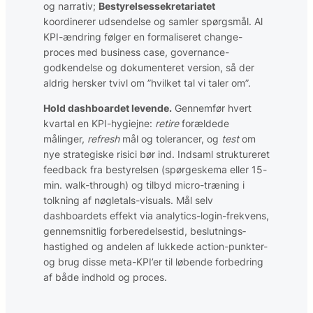
og narrativ;
Bestyrelses­sekretariatet
koordinerer udsendelse og samler spørgsmål. Al
KPI-ændring følger en formaliseret change-
proces med business case, governance-
godkendelse og dokumenteret version, så der
aldrig hersker tvivl om ”hvilket tal vi taler om”.
Hold dashboardet levende.
Gennemfør hvert
kvartal en KPI-hygiejne:
retire
forældede
målinger,
refresh
mål og tolerancer, og
test
om
nye strategiske risici bør ind. Indsaml struktureret
feedback fra bestyrelsen (spørge­skema eller 15-
min. walk-through) og tilbyd micro-træning i
tolkning af nøgletals-visuals. Mål selv
dashboardets effekt via analytics-login-frekvens,
gennemsnitlig forberedelses­tid, beslutnings­
hastighed og andelen af lukkede action-punkter-
og brug disse meta-KPI’er til løbende forbedring
af både indhold og proces.