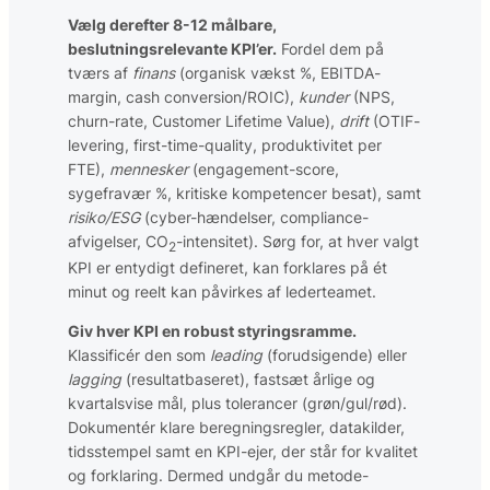
Vælg derefter 8-12 målbare,
beslutningsrelevante KPI’er.
Fordel dem på
tværs af
finans
(organisk vækst %, EBITDA-
margin, cash conversion/ROIC),
kunder
(NPS,
churn-rate, Customer Lifetime Value),
drift
(OTIF-
levering, first-time-quality, produktivitet per
FTE),
mennesker
(engagement-score,
sygefravær %, kritiske kompetencer besat), samt
risiko/ESG
(cyber-hændelser, compliance-
afvigelser, CO
-intensitet). Sørg for, at hver valgt
2
KPI er entydigt defineret, kan forklares på ét
minut og reelt kan påvirkes af lederteamet.
Giv hver KPI en robust styringsramme.
Klassificér den som
leading
(forudsigende) eller
lagging
(resultatbaseret), fastsæt årlige og
kvartalsvise mål, plus tolerancer (grøn/gul/rød).
Dokumentér klare beregningsregler, datakilder,
tidsstempel samt en KPI-ejer, der står for kvalitet
og forklaring. Dermed undgår du metode-