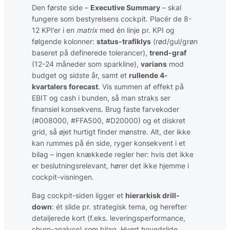
Den første side –
Executive Summary
– skal
fungere som bestyrelsens cockpit. Placér de 8-
12 KPI’er i en
matrix
med én linje pr. KPI og
følgende kolonner:
status-trafiklys
(rød/gul/grøn
baseret på definerede tolerancer),
trend-graf
(12-24 måneder som sparkline),
varians
mod
budget og sidste år, samt et
rullende 4-
kvartalers forecast
. Vis summen af effekt på
EBIT og cash i bunden, så man straks ser
finansiel konsekvens. Brug faste farvekoder
(#008000, #FFA500, #D20000) og et diskret
grid, så øjet hurtigt finder mønstre. Alt, der ikke
kan rummes på én side, ryger konsekvent i et
bilag – ingen knækkede regler her: hvis det ikke
er beslutningsrelevant, hører det ikke hjemme i
cockpit-visningen.
Bag cockpit-siden ligger et
hierarkisk drill-
down
: ét slide pr. strategisk tema, og herefter
detaljerede kort (f.eks. leveringsperformance,
churn-analyse) som bilag. Hvert hovedslide