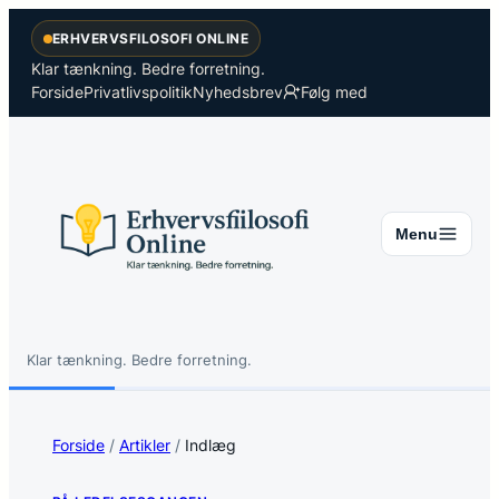
Spring
ERHVERVSFILOSOFI ONLINE
til
indhold
Klar tænkning. Bedre forretning.
Forside
Privatlivspolitik
Nyhedsbrev
Følg med
Menu
Klar tænkning. Bedre forretning.
Søg
Søg
Forside
/
Artikler
/
Indlæg