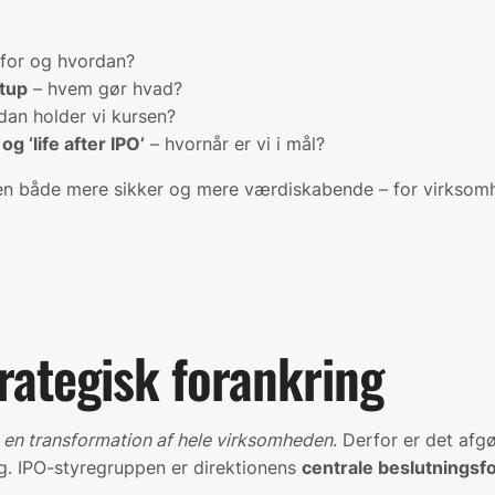
for og hvordan?
etup
– hvem gør hvad?
dan holder vi kursen?
 ‘life after IPO’
– hvornår er vi i mål?
sen både mere sikker og mere værdiskabende – for virkso
rategisk forankring
r
en transformation af hele virksomheden
. Derfor er det afg
ng. IPO-styregruppen er direktionens
centrale beslutnings