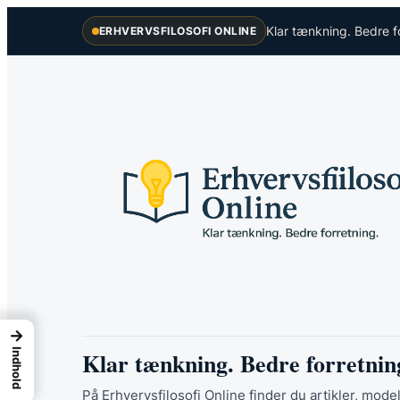
Spring
Klar tænkning. Bedre f
ERHVERVSFILOSOFI ONLINE
til
indhold
→
Klar tænkning. Bedre forretnin
Indhold
På Erhvervsfilosofi Online finder du artikler, model