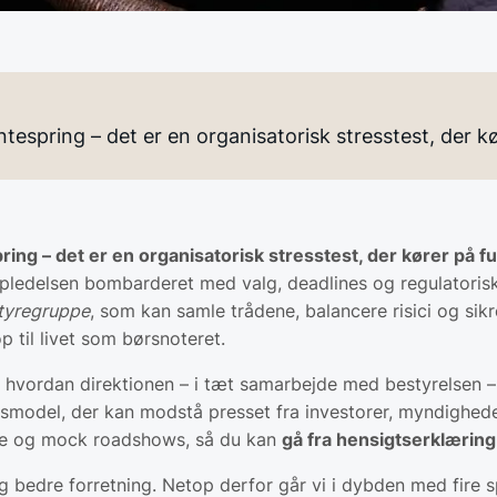
ntespring – det er en organisatorisk stresstest, der k
ring – det er en organisatorisk stresstest, der kører på fu
opledelsen bombarderet med valg, deadlines og regulatorisk
tyregruppe
, som kan samle trådene, balancere risici og sik
 til livet som børsnoteret.
 til, hvordan direktionen – i tæt samarbejde med bestyrels
model, der kan modstå presset fra investorer, myndigheder 
stre og mock roadshows, så du kan
gå fra hensigtserklæring 
og bedre forretning. Netop derfor går vi i dybden med fire