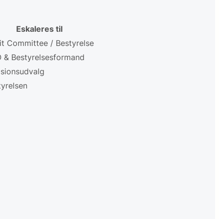
Eskaleres til
it Committee / Bestyrelse
 & Bestyrelsesformand
isionsudvalg
tyrelsen