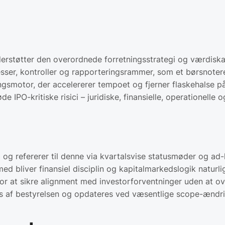
derstøtter den overordnede forretningsstrategi og værdiska
er, kontroller og rapporteringsrammer, som et børsnotere
s­motor, der accelererer tempoet og fjerner flaskehalse på
bøde IPO-kritiske risici – juridiske, finansielle, operation
n
og refererer til denne via kvartalsvise statusmøder og a
med bliver finansiel disciplin og kapitalmarkedslogik naturli
or at sikre alignment med investor­forventninger uden at ov
 af bestyrelsen og opdateres ved væsentlige scope-ændri