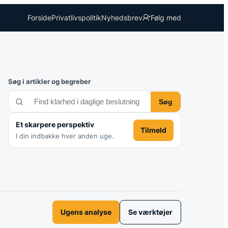
Forside
Privatlivspolitik
Nyhedsbrev
Følg med
Søg i artikler og begreber
Søg
Et skarpere perspektiv
Tilmeld
I din indbakke hver anden uge.
Ugens analyse
Se værktøjer