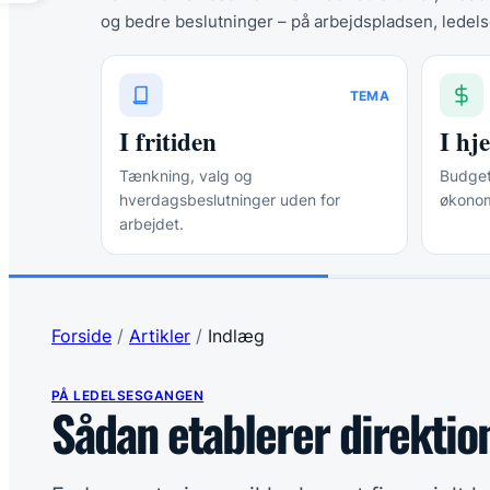
og bedre beslutninger – på arbejdspladsen, ledels
TEMA
I fritiden
I h
Tænkning, valg og
Budgett
hverdagsbeslutninger uden for
økonom
arbejdet.
Forside
/
Artikler
/
Indlæg
PÅ LEDELSESGANGEN
Sådan etablerer direktio