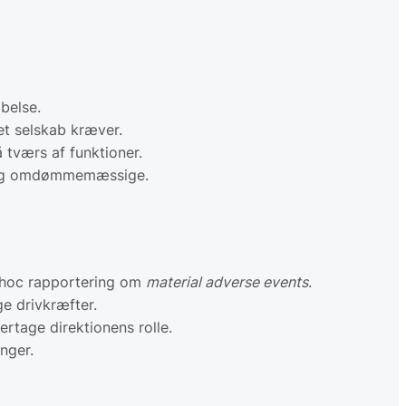
belse.
t selskab kræver.
 tværs af funktioner.
elle og omdømmemæssige.
d-hoc rapportering om
material adverse events
.
ge drivkræfter.
ertage direktionens rolle.
nger.