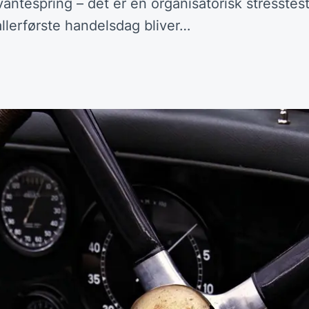
vantespring – det er en organisatorisk stresstest
llerførste handelsdag bliver…