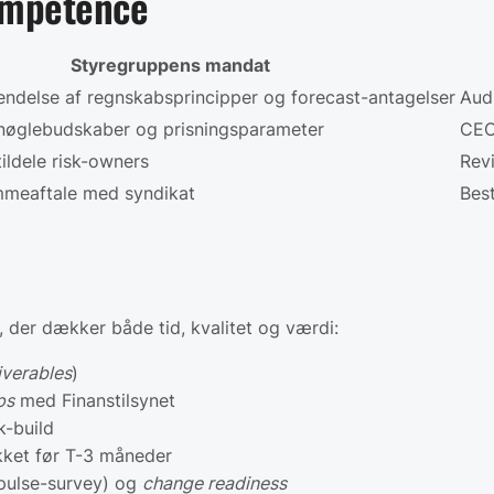
ompetence
Styregruppens mandat
ndelse af regnskabs­principper og forecast-antagelser
Aud
 nøglebudskaber og prisnings­parameter
CEO
tildele risk-owners
Rev
mmeaftale med syndikat
Bes
, der dækker både tid, kvalitet og værdi:
iverables
)
ps
med Finanstilsynet
-build
kket før
T-3
måneder
pulse-survey) og
change readiness