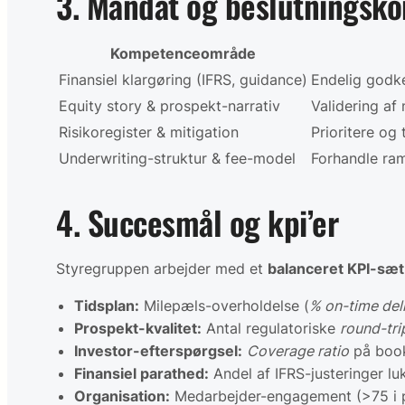
3. Mandat og beslutningsk
Kompetenceområde
Finansiel klargøring (IFRS, guidance)
Endelig godke
Equity story & prospekt-narrativ
Validering af
Risikoregister & mitigation
Prioritere og 
Underwriting-struktur & fee-model
Forhandle ra
4. Succesmål og kpi’er
Styregruppen arbejder med et
balanceret KPI-sæt
Tidsplan:
Milepæls-overholdelse (
% on-time del
Prospekt-kvalitet:
Antal regulatoriske
round-tri
Investor-efterspørgsel:
Coverage ratio
på
book
Finansiel parathed:
Andel af IFRS-justeringer lu
Organisation:
Medarbejder-engagement (>75 i 