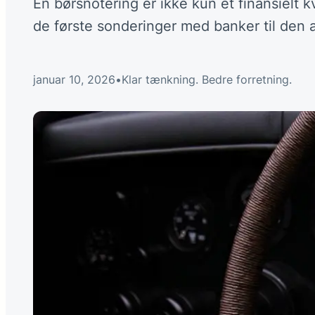
En børsnotering er ikke kun et finansielt k
de første sonderinger med banker til den a
januar 10, 2026
•
Klar tænkning. Bedre forretning.