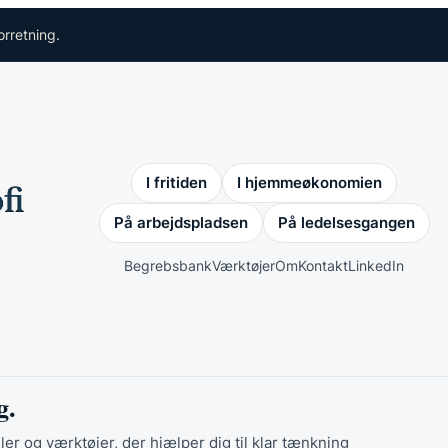
orretning.
I fritiden
I hjemmeøkonomien
På arbejdspladsen
På ledelsesgangen
Begrebsbank
Værktøjer
Om
Kontakt
LinkedIn
g.
ler og værktøjer, der hjælper dig til klar tænkning