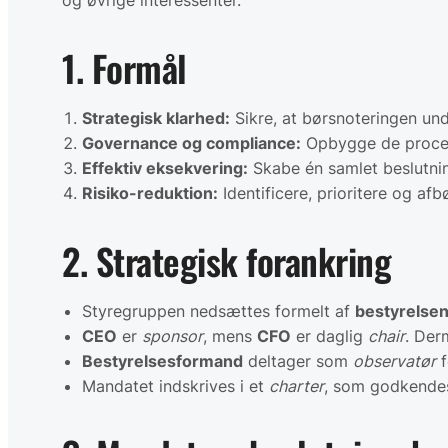
og øvrige interessenter.
1. Formål
Strategisk klarhed:
Sikre, at børsnoteringen un
Governance og compliance:
Opbygge de process
Effektiv eksekvering:
Skabe én samlet beslutning
Risiko-reduktion:
Identificere, prioritere og af
2. Strategisk forankring
Styregruppen nedsættes formelt af
bestyrelse
CEO
er
sponsor
, mens
CFO
er daglig
chair
. Der
Bestyrelsesformand
deltager som
observatør
f
Mandatet indskrives i et
charter
, som godkendes