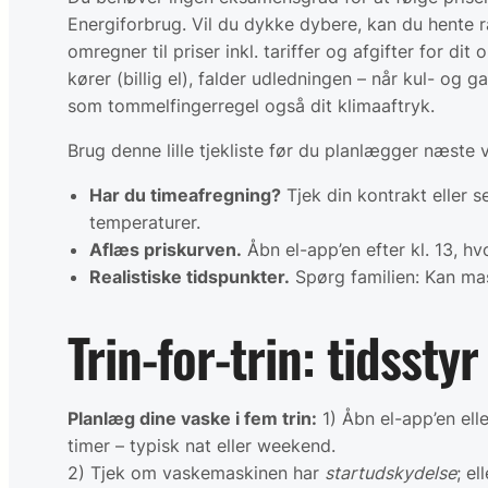
Energiforbrug. Vil du dykke dybere, kan du hente r
omregner til priser inkl. tariffer og afgifter for d
kører (billig el), falder udledningen – når kul- og
som tommelfingerregel også dit klimaaftryk.
Brug denne lille tjekliste før du planlægger næste
Har du timeafregning?
Tjek din kontrakt eller s
temperaturer.
Aflæs priskurven.
Åbn el-app’en efter kl. 13, hv
Realistiske tidspunkter.
Spørg familien: Kan mas
Trin-for-trin: tidssty
Planlæg dine vaske i fem trin:
1) Åbn el-app’en ell
timer – typisk nat eller weekend.
2) Tjek om vaskemaskinen har
startudskydelse
; e