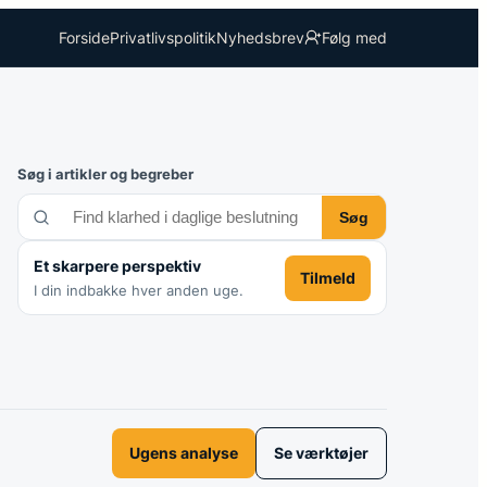
Forside
Privatlivspolitik
Nyhedsbrev
Følg med
Søg i artikler og begreber
Søg
Et skarpere perspektiv
Tilmeld
I din indbakke hver anden uge.
Ugens analyse
Se værktøjer