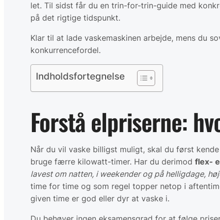
let. Til sidst får du en trin-for-trin-guide med ko
på det rigtige tidspunkt.
Klar til at lade vaskemaskinen arbejde, mens du sov
konkurrencefordel.
Indholdsfortegnelse
Forstå elpriserne: hv
Når du vil vaske billigst muligt, skal du først kend
bruge færre kilowatt-timer. Har du derimod
flex- 
lavest om natten, i weekender og på helligdage, høje
time for time og som regel topper netop i aftentim
given time er god eller dyr at vaske i.
Du behøver ingen eksamensgrad for at følge priserne