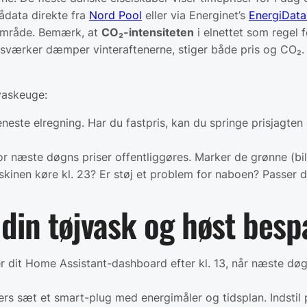
ådata direkte fra
Nord Pool
eller via Energinet’s
EnergiData
it område. Bemærk, at
CO₂-intensiteten
i elnettet som regel 
 gasværker dæmper vinteraftenerne, stiger både pris og CO₂.
 vaskeuge:
eneste elregning. Har du fastpris, kan du springe prisjagte
or næste døgns priser offentliggøres. Marker de grønne (bil
kinen køre kl. 23? Er støj et problem for naboen? Passer 
r din tøjvask og høst bes
er dit Home Assistant-dashboard efter kl. 13, når næste døgn
llers sæt et smart-plug med energimåler og tidsplan. Indstil 