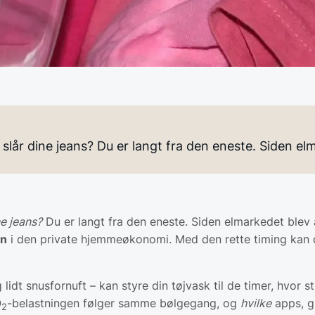
slår dine jeans? Du er langt fra den eneste. Siden e
e jeans?
Du er langt fra den eneste. Siden elmarkedet blev 
en
i den private hjemmeøkonomi. Med den rette timing kan 
g lidt snusfornuft – kan styre din tøjvask til de timer, hvor
O
-belastningen følger samme bølgegang, og
hvilke
apps, g
2