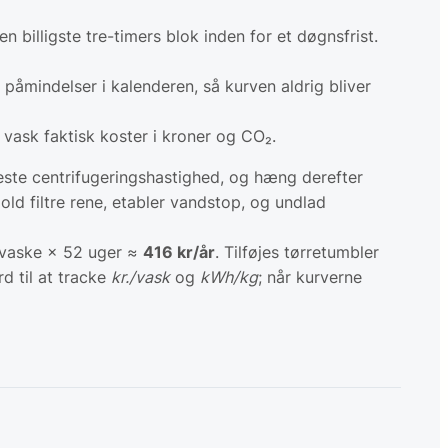
n billigste tre-timers blok inden for et døgnsfrist.
 påmindelser i kalenderen, så kurven aldrig bliver
 vask faktisk koster i kroner og CO₂.
este centrifugeringshastighed, og hæng derefter
ld filtre rene, etabler vandstop, og undlad
5 vaske × 52 uger ≈
416 kr/år
. Tilføjes tørretumbler
d til at tracke
kr./vask
og
kWh/kg
; når kurverne