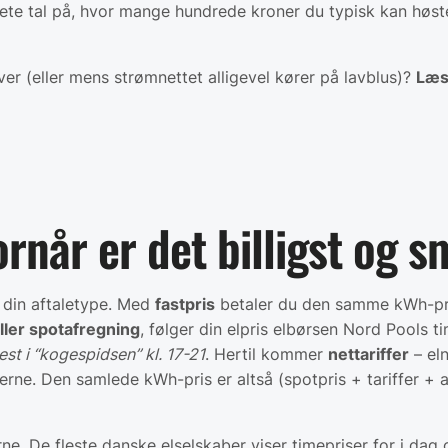
nkrete tal på, hvor mange hundrede kroner du typisk kan høst
er (eller mens strømnettet alligevel kører på lavblus)?
Læs
ornår er det billigst og 
e din aftaletype. Med
fastpris
betaler du den samme kWh-pri
eller spotafregning
, følger din elpris elbørsen Nord Pools 
st i “kogespidsen” kl. 17-21
. Hertil kommer
nettariffer
– eln
erne. Den samlede kWh-pris er altså (spotpris + tariffer + 
. De fleste danske el­selskaber viser timepriser for i dag 