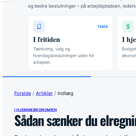
og bedre beslutninger – på arbejdspladsen, ledels
TEMA
I fritiden
I h
Tænkning, valg og
Budgett
hverdagsbeslutninger uden for
økonom
arbejdet.
Forside
/
Artikler
/
Indlæg
I HJEMMEØKONOMIEN
Sådan sænker du elregni