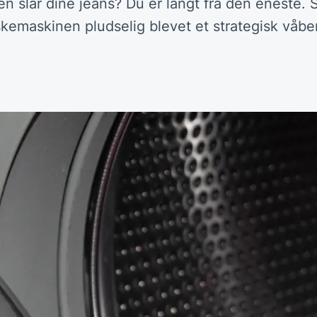
n slår dine jeans? Du er langt fra den eneste. 
askemaskinen pludselig blevet et strategisk våb
.