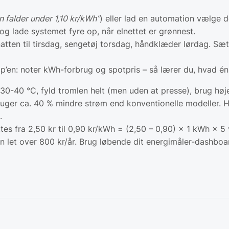
n falder under 1,10 kr/kWh”
) eller lad en automation vælge de
og lade systemet fyre op, når elnettet er grønnest.
atten til tirsdag, sengetøj torsdag, håndklæder lørdag. Sæt
pp’en: noter kWh-forbrug og spotpris – så lærer du, hvad én
30-40 °C, fyld tromlen helt (men uden at presse), brug høj
uger ca. 40 % mindre strøm end konventionelle modeller. Ho
.
tes fra 2,50 kr til 0,90 kr/kWh = (2,50 – 0,90) × 1 kWh × 
n let over 800 kr/år. Brug løbende dit energimåler-dashboar