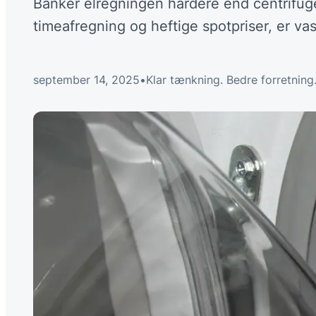
Banker elregningen hårdere end centrifuge
timeafregning og heftige spotpriser, er v
september 14, 2025
•
Klar tænkning. Bedre forretning