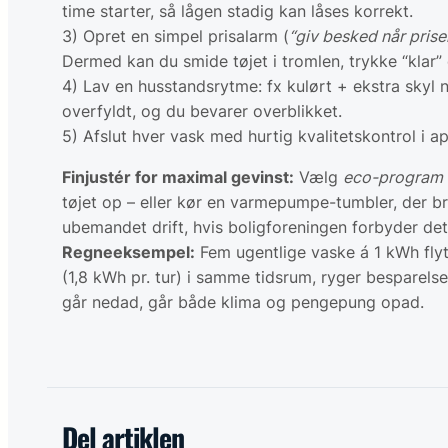
time starter, så lågen stadig kan låses korrekt.
3) Opret en simpel prisalarm (
“giv besked når prise
Dermed kan du smide tøjet i tromlen, trykke “klar” 
4) Lav en husstandsrytme: fx kulørt + ekstra skyl n
overfyldt, og du bevarer overblikket.
5) Afslut hver vask med hurtig kvalitetskontrol i a
Finjustér for maximal gevinst:
Vælg
eco-program
tøjet op – eller kør en varmepumpe-tumbler, der br
ubemandet drift, hvis boligforeningen forbyder det
Regneeksempel:
Fem ugentlige vaske á 1 kWh flyt
(1,8 kWh pr. tur) i samme tidsrum, ryger besparelse
går nedad, går både klima og pengepung opad.
Del artiklen