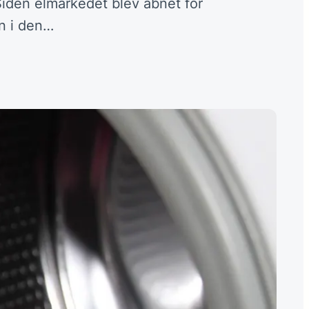
Siden elmarkedet blev åbnet for
en i den…