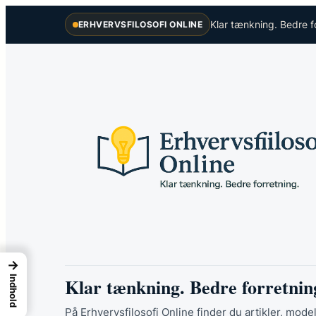
Spring
Klar tænkning. Bedre f
ERHVERVSFILOSOFI ONLINE
til
indhold
→
Klar tænkning. Bedre forretnin
Indhold
På Erhvervsfilosofi Online finder du artikler, model