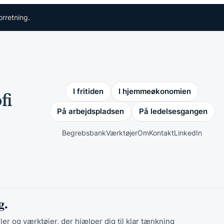
orretning.
I fritiden
I hjemmeøkonomien
På arbejdspladsen
På ledelsesgangen
Begrebsbank
Værktøjer
Om
Kontakt
LinkedIn
g.
ler og værktøjer, der hjælper dig til klar tænkning