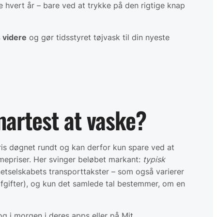
e hvert år – bare ved at trykke på den rigtige knap
 videre
og gør tidsstyret tøjvask til din nyeste
smartest at vaske?
s døgnet rundt og kan derfor kun spare ved at
timepriser. Her svinger beløbet markant:
typisk
etselskabets transporttakster – som også varierer
afgifter), og kun det samlede tal bestemmer, om en
og i morgen i deres apps eller på Mit