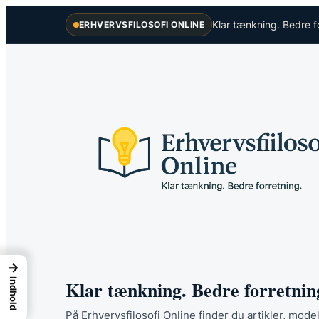
Spring
Klar tænkning. Bedre f
ERHVERVSFILOSOFI ONLINE
til
indhold
→
Klar tænkning. Bedre forretnin
Indhold
På Erhvervsfilosofi Online finder du artikler, model