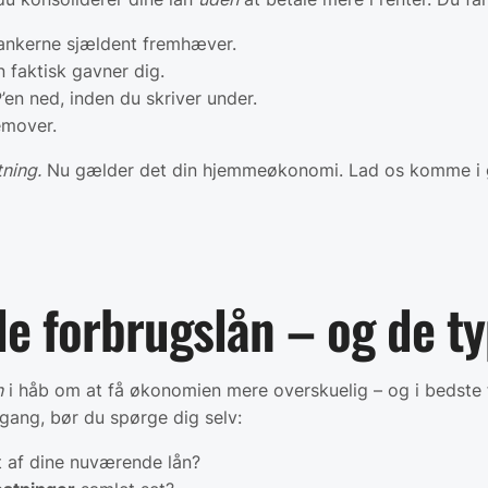
bankerne sjældent fremhæver.
 faktisk gavner dig.
en ned, inden du skriver under.
remover.
tning.
Nu gælder det din hjemmeøkonomi. Lad os komme i g
e forbrugslån – og de ty
n
i håb om at få økonomien mere overskuelig – og i bedste f
 gang, bør du spørge dig selv:
 af dine nuværende lån?