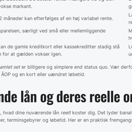
vokse markant.
g
L
2 måneder kan efterfølges af en høj variabel rente.
r
parelsen, særligt ved små eller mellemliggende
M
h
 de gamle kreditkort eller kassekreditter stadig stå
L
n for at gælden vokser igen.
u
amlet set
er billigere og simplere end status quo. Vær derfo
ÅOP og en kort eller uændret løbetid.
de lån og deres reelle 
is, hvad dine nuværende lån
reelt
koster dig. Det lyder bana
er, terminsgebyrer og løbetid. Her er en praktisk fremgan