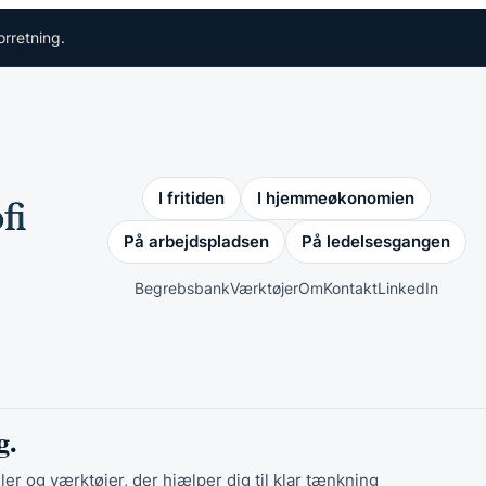
orretning.
I fritiden
I hjemmeøkonomien
På arbejdspladsen
På ledelsesgangen
Begrebsbank
Værktøjer
Om
Kontakt
LinkedIn
g.
ler og værktøjer, der hjælper dig til klar tænkning