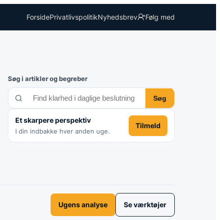
Forside
Privatlivspolitik
Nyhedsbrev
Følg med
Søg i artikler og begreber
Søg
Et skarpere perspektiv
Tilmeld
I din indbakke hver anden uge.
Ugens analyse
Se værktøjer