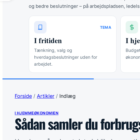
og bedre beslutninger – på arbejdspladsen, ledels
TEMA
I fritiden
I h
Tænkning, valg og
Budgett
hverdagsbeslutninger uden for
økonom
arbejdet.
Forside
/
Artikler
/
Indlæg
I HJEMMEØKONOMIEN
Sådan samler du forbrugs