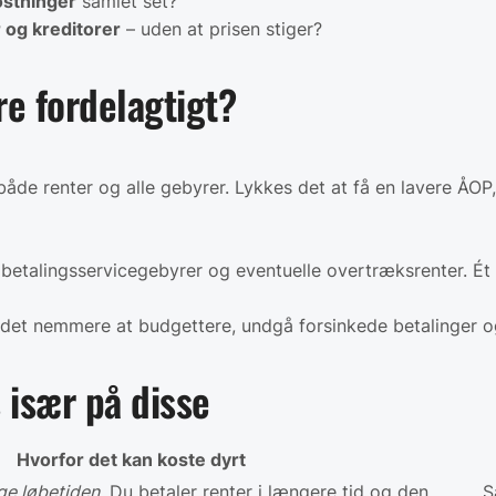
ostninger
samlet set?
 og kreditorer
– uden at prisen stiger?
e fordelagtigt?
både renter og alle gebyrer. Lykkes det at få en lavere ÅOP
, betalingsservicegebyrer og eventuelle overtræksrenter. É
ør det nemmere at budgettere, undgå forsinkede betalinger 
 især på disse
Hvorfor det kan koste dyrt
ge løbetiden
. Du betaler renter i længere tid og den
S