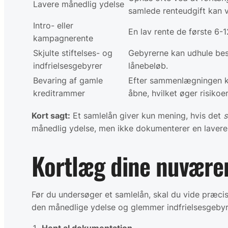
Lavere månedlig ydelse
samlede renteudgift kan 
Intro- eller
En lav rente de første 6-1
kampagnerente
Skjulte stiftelses- og
Gebyrerne kan udhule bes
indfrielsesgebyrer
lånebeløb.
Bevaring af gamle
Efter sammenlægningen kan
kreditrammer
åbne, hvilket øger risikoe
Kort sagt:
Et samlelån giver kun mening, hvis det
s
månedlig ydelse, men ikke dokumenterer en lavere 
Kortlæg dine nuværen
Før du undersøger et samlelån, skal du vide præc
den månedlige ydelse og glemmer indfrielsesgebyr