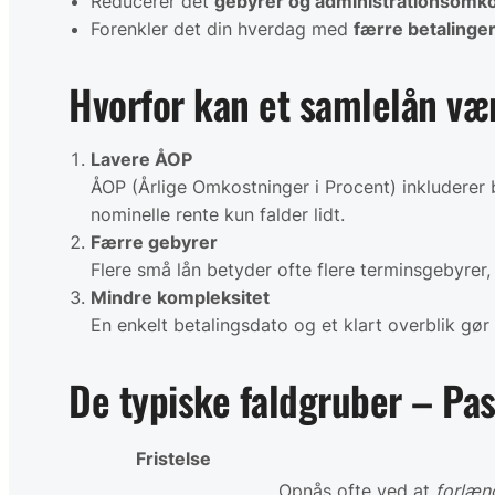
Reducerer det
gebyrer og administrationsomk
Forenkler det din hverdag med
færre betalinger
Hvorfor kan et samlelån vær
Lavere ÅOP
ÅOP (Årlige Omkostninger i Procent) inkluderer 
nominelle rente kun falder lidt.
Færre gebyrer
Flere små lån betyder ofte flere terminsgebyrer
Mindre kompleksitet
En enkelt betalingsdato og et klart overblik g
De typiske faldgruber – Pas
Fristelse
Opnås ofte ved at
forlæn