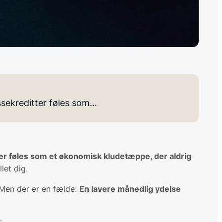
assekreditter føles som…
tter føles som et økonomisk kludetæppe, der aldrig
let dig.
 Men der er en fælde:
En lavere månedlig ydelse
: