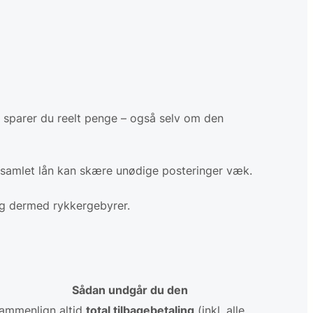
, sparer du reelt penge – også selv om den
t samlet lån kan skære unødige posteringer væk.
og dermed rykkergebyrer.
Sådan undgår du den
ammenlign altid
total tilbagebetaling
(inkl. alle