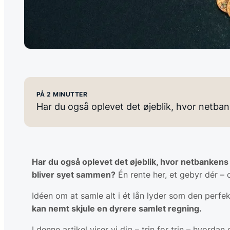
PÅ 2 MINUTTER
Har du også oplevet det øjeblik, hvor netban
Har du også oplevet det øjeblik, hvor netbankens 
bliver syet sammen?
Én rente her, et gebyr dér – 
Idéen om at samle alt i ét lån lyder som den perfe
kan nemt skjule en dyrere samlet regning.
I denne artikel viser vi dig – trin for trin – hvorda