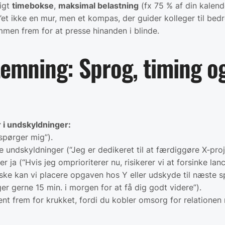
ligt
timebokse
,
maksimal belastning
(fx 75 % af din kalen
’et ikke en mur, men et kompas, der guider kolleger til bedr
mmen frem for at presse hinanden i blinde.
stemning: Sprog, timing o
r i undskyldninger:
 spørger mig”).
ge undskyldninger (“Jeg er dedikeret til at færdiggøre X‐proj
r ja (“Hvis jeg omprioriterer nu, risikerer vi at forsinke lan
ke kan vi placere opgaven hos Y eller udskyde til næste sp
r gerne 15 min. i morgen for at få dig godt videre”).
ent frem for krukket, fordi du kobler omsorg for relationen