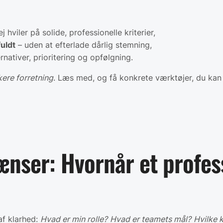
ej hviler på solide, professionelle kriterier,
fuldt
– uden at efterlade dårlig stemning,
nativer, prioritering og opfølgning.
kere forretning
. Læs med, og få konkrete værktøjer, du kan
nser: Hvornår et profess
af klarhed:
Hvad er min rolle?
Hvad er teamets mål?
Hvilke 