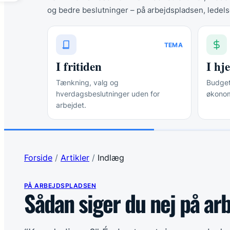
og bedre beslutninger – på arbejdspladsen, ledels
TEMA
I fritiden
I h
Tænkning, valg og
Budgett
hverdagsbeslutninger uden for
økonom
arbejdet.
Forside
/
Artikler
/
Indlæg
PÅ ARBEJDSPLADSEN
Sådan siger du nej på ar