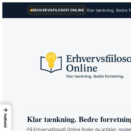
Spring
Klar tænkning. Bedre f
ERHVERVSFILOSOFI ONLINE
til
indhold
→
Klar tænkning. Bedre forretnin
Indhold
På Erhvervsfilosofi Online finder du artikler, model