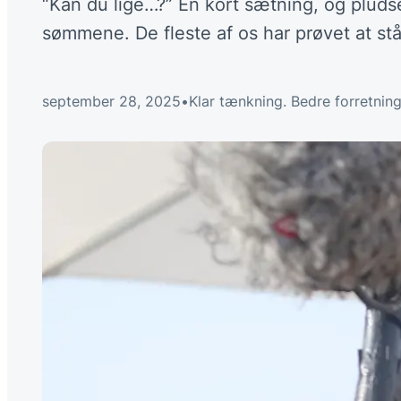
“Kan du lige…?” Én kort sætning, og plud
sømmene. De fleste af os har prøvet at st
september 28, 2025
•
Klar tænkning. Bedre forretning