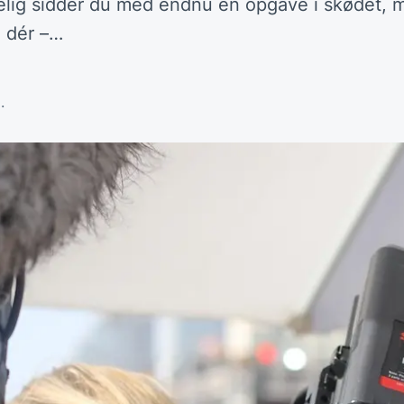
selig sidder du med endnu en opgave i skødet, 
å dér –…
.