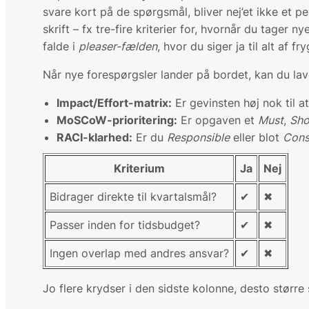
svare kort på de spørgsmål, bliver nej’et ikke et 
skrift – fx tre-fire kriterier for, hvornår du tage
falde i
pleaser-fælden
, hvor du siger ja til alt af fr
Når nye forespørgsler lander på bordet, kan du la
Impact/Effort-matrix:
Er gevinsten høj nok til a
MoSCoW-prioritering:
Er opgaven et
Must
,
Sho
RACI-klarhed:
Er du
Responsible
eller blot
Cons
Kriterium
Ja
Nej
Bidrager direkte til kvartals­mål?
✔
✖
Passer inden for tids­budget?
✔
✖
Ingen overlap med andres ansvar?
✔
✖
Jo flere krydser i den sidste kolonne, desto større