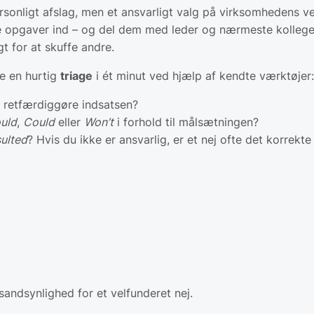
personligt afslag, men et ansvarligt valg på virksomhedens 
r nye opgaver ind – og del dem med leder og nærmeste kollege
ygt for at skuffe andre.
ve en hurtig
triage
i ét minut ved hjælp af kendte værktøjer:
t retfærdiggøre indsatsen?
uld
,
Could
eller
Won’t
i forhold til målsætningen?
ulted
? Hvis du ikke er ansvarlig, er et nej ofte det korrekte
 sandsynlighed for et velfunderet nej.