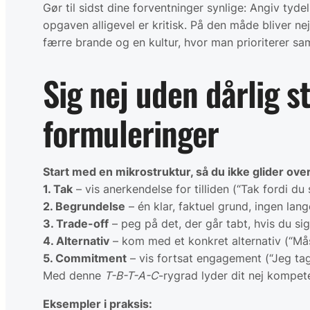
Gør til sidst dine forventninger synlige: Angiv tyde
opgaven alligevel er kritisk. På den måde bliver nej
færre brande og en kultur, hvor man prioriterer sa
Sig nej uden dårlig 
formuleringer
Start med en mikrostruktur, så du ikke glider ove
1. Tak
– vis anerkendelse for tilliden (“Tak fordi du
2. Begrundelse
– én klar, faktuel grund, ingen lan
3. Trade-off
– peg på det, der går tabt, hvis du sige
4. Alternativ
– kom med et konkret alternativ (“Mås
5. Commitment
– vis fortsat engagement (“Jeg tage
Med denne
T-B-T-A-C
-rygrad lyder dit nej kompet
Eksempler i praksis: