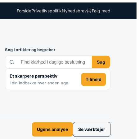
Forside
Privatlivspolitik
Nyhedsbrev
Følg med
Søg i artikler og begreber
Søg
Et skarpere perspektiv
Tilmeld
I din indbakke hver anden uge.
Ugens analyse
Se værktøjer