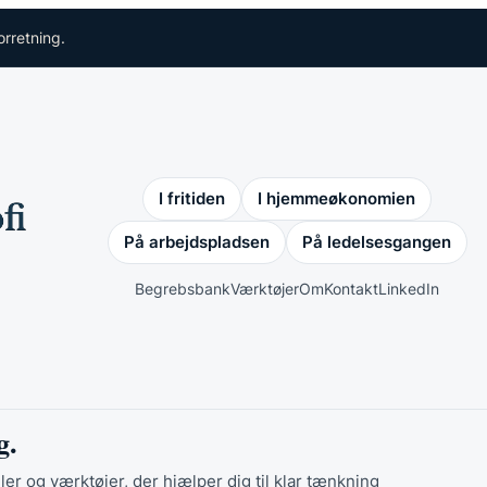
orretning.
I fritiden
I hjemmeøkonomien
På arbejdspladsen
På ledelsesgangen
Begrebsbank
Værktøjer
Om
Kontakt
LinkedIn
g.
ler og værktøjer, der hjælper dig til klar tænkning