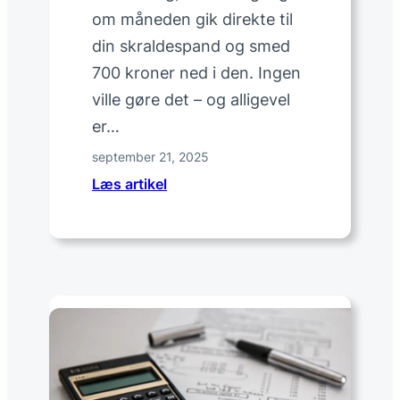
r
om måneden gik direkte til
g
din skraldespand og smed
e
r
700 kroner ned i den. Ingen
m
ville gøre det – og alligevel
e
er…
d
september 21, 2025
t
o
:
Læs artikel
b
7
ø
s
r
t
n
æ
:
r
s
k
k
e
a
t
b
r