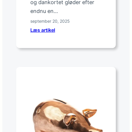
og dankortet gløder efter
t
m
endnu en…
a
september 20, 2025
d
:
Læs artikel
s
H
p
v
i
a
l
d
d
e
r
e
t
r
e
a
l
i