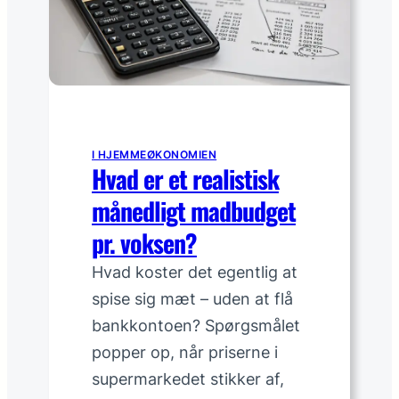
e
i
l
c
o
k
n
s
t
i
l
I HJEMMEØKONOMIEN
a
Hvad er et realistisk
t
månedligt madbudget
h
a
pr. voksen?
l
Hvad koster det egentlig at
v
e
spise sig mæt – uden at flå
r
bankkontoen? Spørgsmålet
e
popper op, når priserne i
d
supermarkedet stikker af,
i