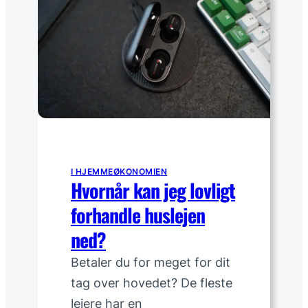
o
t
g
j
v
e
a
k
s
k
k
e
,
f
ø
r
I HJEMMEØKONOMIEN
Hvornår kan jeg lovligt
d
u
forhandle huslejen
s
ned?
k
i
Betaler du for meget for dit
f
tag over hovedet? De fleste
t
lejere har en