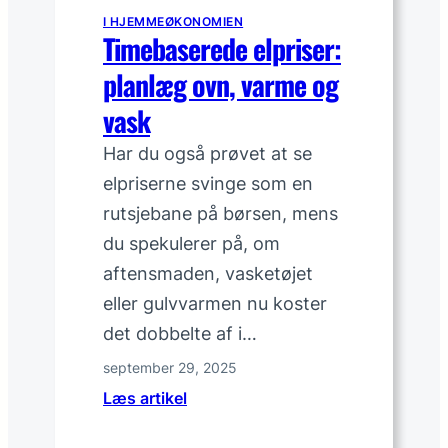
r
I HJEMMEØKONOMIEN
d
Timebaserede elpriser:
i
planlæg ovn, varme og
g
m
vask
e
Har du også prøvet at se
d
a
elpriserne svinge som en
t
rutsjebane på børsen, mens
h
du spekulerer på, om
o
aftensmaden, vasketøjet
l
eller gulvvarmen nu koster
d
e
det dobbelte af i…
s
september 29, 2025
t
:
Læs artikel
y
T
r
i