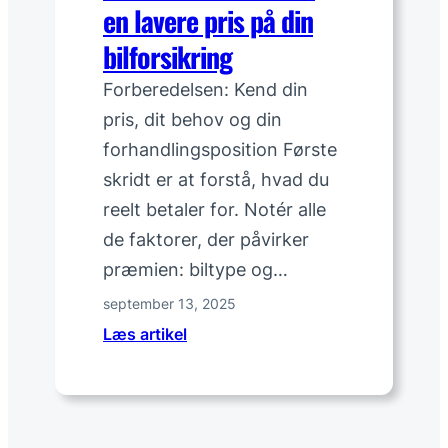
en lavere pris på din
t
i
bilforsikring
l
Forberedelsen: Kend din
F
3
pris, dit behov og din
u
forhandlingsposition Første
d
skridt er at forstå, hvad du
e
reelt betaler for. Notér alle
n
de faktorer, der påvirker
a
t
præmien: biltype og…
y
september 13, 2025
d
:
Læs artikel
e
S
l
å
s
d
e
a
n