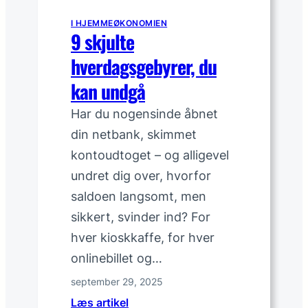
I HJEMMEØKONOMIEN
9 skjulte
hverdagsgebyrer, du
kan undgå
Har du nogensinde åbnet
din netbank, skimmet
kontoudtoget – og alligevel
undret dig over, hvorfor
saldoen langsomt, men
sikkert, svinder ind? For
hver kiosk­kaffe, for hver
onlinebillet og…
september 29, 2025
:
Læs artikel