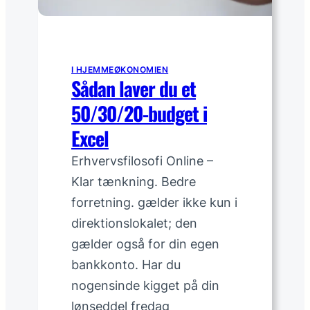
r
d
u
b
I HJEMMEØKONOMIEN
ø
Sådan laver du et
r
50/30/20-budget i
n
e
Excel
o
Erhvervsfilosofi Online –
p
s
Klar tænkning. Bedre
p
forretning. gælder ikke kun i
a
direktionslokalet; den
r
gælder også for din egen
i
bankkonto. Har du
n
g
nogensinde kigget på din
e
lønseddel fredag