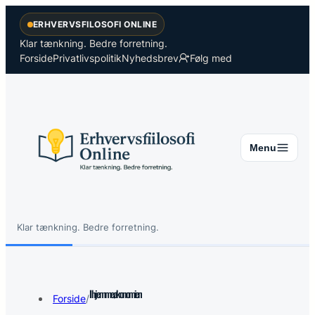
Spring
ERHVERVSFILOSOFI ONLINE
til
indhold
Klar tænkning. Bedre forretning.
Forside
Privatlivspolitik
Nyhedsbrev
Følg med
Menu
Klar tænkning. Bedre forretning.
Søg
Søg
I hjemmeøkonomien
Forside
/