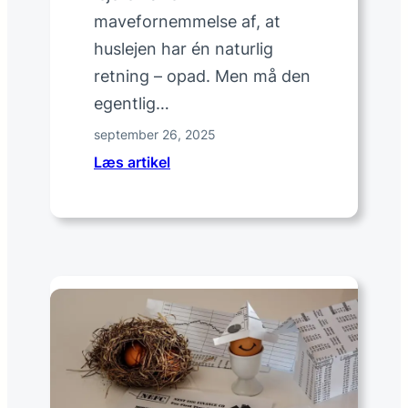
e
mavefornemmelse af, at
r
b
huslejen har én naturlig
a
retning – opad. Men må den
n
egentlig…
k
september 26, 2025
:
Læs artikel
H
v
o
r
n
å
r
k
a
n