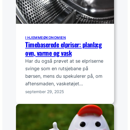
I HJEMMEØKONOMIEN
Timebaserede elpriser: planlæg
ovn, varme og vask
Har du også prøvet at se elpriserne
svinge som en rutsjebane på
børsen, mens du spekulerer på, om
aftensmaden, vasketøjet…
september 29, 2025