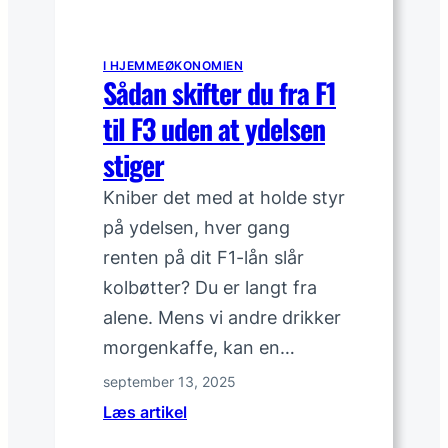
r
e
I HJEMMEØKONOMIEN
g
Sådan skifter du fra F1
n
til F3 uden at ydelsen
i
n
stiger
g
Kniber det med at holde styr
e
n
på ydelsen, hver gang
m
renten på dit F1-lån slår
e
kolbøtter? Du er langt fra
d
alene. Mens vi andre drikker
t
morgenkaffe, kan en…
i
d
september 13, 2025
s
:
Læs artikel
s
S
t