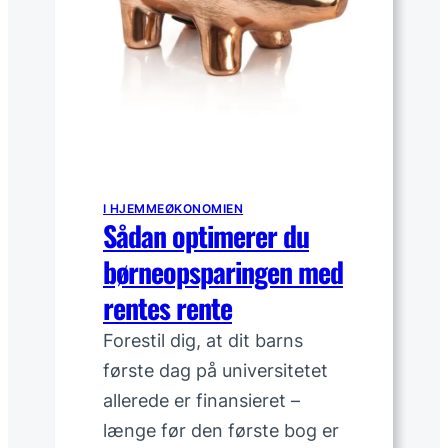
s
t
i
s
k
m
å
n
e
I HJEMMEØKONOMIEN
Sådan optimerer du
d
l
børneopsparingen med
i
rentes rente
g
t
Forestil dig, at dit barns
m
første dag på universitetet
a
allerede er finansieret –
d
b
længe før den første bog er