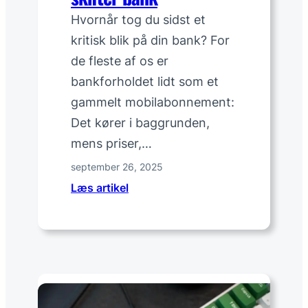
r
:
Hvornår tog du sidst et
p
kritisk blik på din bank? For
l
de fleste af os er
a
bankforholdet lidt som et
n
gammelt mobilabonnement:
l
æ
Det kører i baggrunden,
g
mens priser,…
o
september 26, 2025
v
:
Læs artikel
n
8
,
t
v
i
a
n
r
g
m
a
e
t