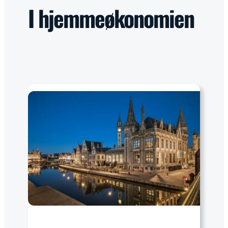
I fritiden
→
I hjemmeøkonomien
I hjemmeøkonomien
→
På arbejdspladsen
→
På ledelsesgangen
→
Flere links
+
Et skarpere perspektiv
I din indbakke hver anden uge.
Tilmeld nyhedsbrev