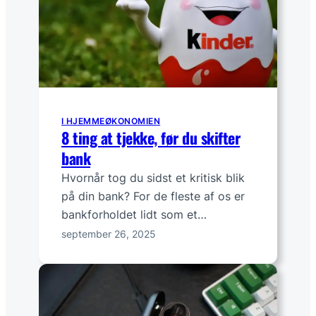
I HJEMMEØKONOMIEN
8 ting at tjekke, før du skifter
bank
Hvornår tog du sidst et kritisk blik
på din bank? For de fleste af os er
bankforholdet lidt som et…
september 26, 2025