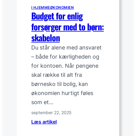
a
I HJEMMEØKONOMIEN
b
Budget for enlig
e
forsørger med to børn:
l
e
skabelon
l
Du står alene med ansvaret
l
e
– både for kærligheden og
r
for kontoen. Når pengene
f
skal række til alt fra
a
børnesko til bolig, kan
s
økonomien hurtigt føles
t
r
som et…
e
september 22, 2025
n
:
Læs artikel
t
B
e