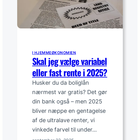
j
e
g
l
o
v
l
I HJEMMEØKONOMIEN
i
Skal jeg vælge variabel
g
eller fast rente i 2025?
t
f
Husker du da boliglån
o
nærmest var gratis? Det gør
r
din bank også – men 2025
h
a
bliver næppe en gentagelse
n
af de ultralave renter, vi
d
vinkede farvel til under…
l