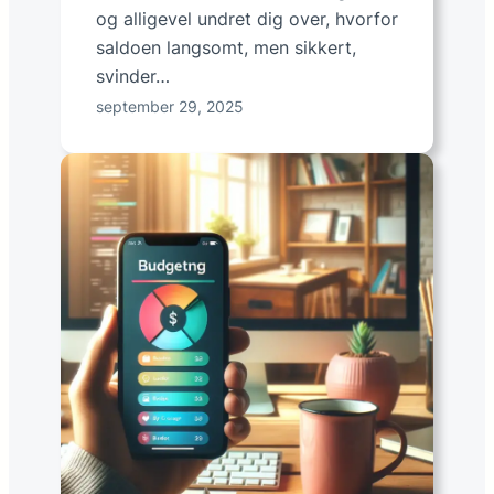
e
og alligevel undret dig over, hvorfor
r
saldoen langsomt, men sikkert,
e
svinder…
p
september 29, 2025
r
i
s
p
å
d
i
n
b
i
l
f
o
r