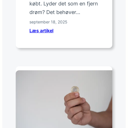
u
købt. Lyder det som en fjern
d
drøm? Det behøver…
g
september 18, 2025
e
t
:
Læs artikel
p
S
r
å
.
d
v
a
o
n
k
o
s
p
e
t
n
i
?
m
e
r
e