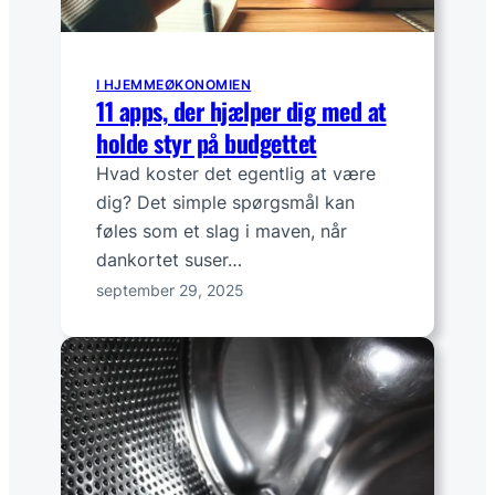
s
i
k
I HJEMMEØKONOMIEN
r
11 apps, der hjælper dig med at
i
holde styr på budgettet
n
Hvad koster det egentlig at være
g
dig? Det simple spørgsmål kan
føles som et slag i maven, når
dankortet suser…
september 29, 2025