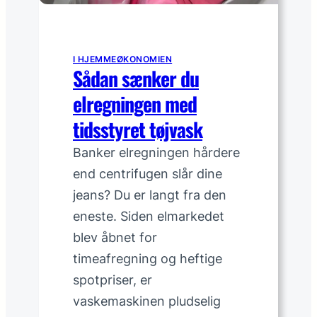
5
0
/
I HJEMMEØKONOMIEN
3
Sådan sænker du
0
elregningen med
/
2
tidsstyret tøjvask
0
Banker elregningen hårdere
-
b
end centrifugen slår dine
u
jeans? Du er langt fra den
d
eneste. Siden elmarkedet
g
blev åbnet for
e
timeafregning og heftige
t
i
spotpriser, er
E
vaskemaskinen pludselig
x