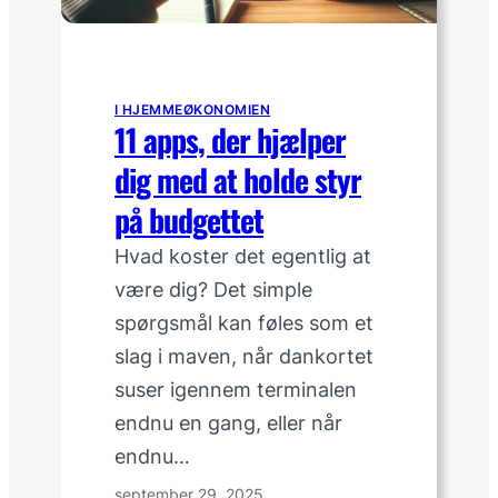
b
y
r
e
I HJEMMEØKONOMIEN
11 apps, der hjælper
r
,
dig med at holde styr
d
på budgettet
u
k
Hvad koster det egentlig at
a
være dig? Det simple
n
spørgsmål kan føles som et
u
n
slag i maven, når dankortet
d
suser igennem terminalen
g
endnu en gang, eller når
å
endnu…
september 29, 2025