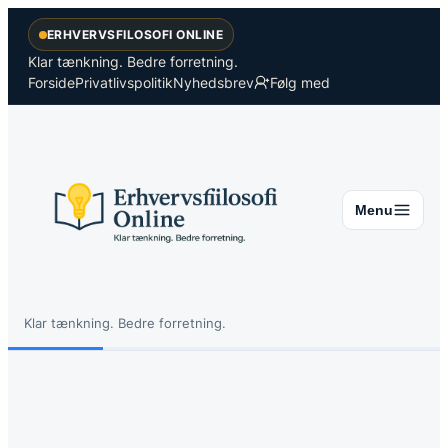
Spring
ERHVERVSFILOSOFI ONLINE
til
indhold
Klar tænkning. Bedre forretning.
Forside
Privatlivspolitik
Nyhedsbrev
Følg med
Menu
Klar tænkning. Bedre forretning.
Søg
Søg