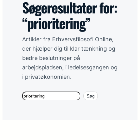
Søgeresultater for:
I fritiden
→
“prioritering”
I hjemmeøkonomien
→
Artikler fra Erhvervsfilosofi Online,
På arbejdspladsen
→
der hjælper dig til klar tænkning og
bedre beslutninger på
På ledelsesgangen
→
arbejdspladsen, i ledelsesgangen og
i privatøkonomien.
Flere links
+
Søg
Søg
Et skarpere perspektiv
I din indbakke hver anden uge.
Tilmeld nyhedsbrev