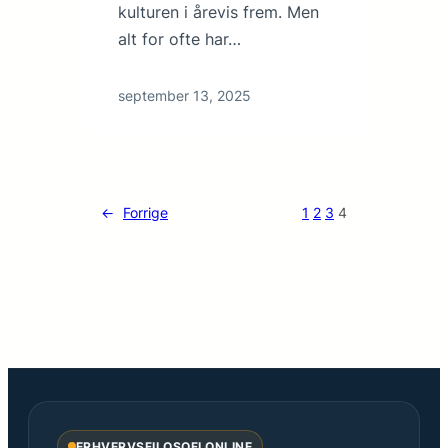
kulturen i årevis frem. Men
alt for ofte har…
september 13, 2025
←
Forrige
1
2
3
4
ERHVERVSFILOSOFI ONLINE