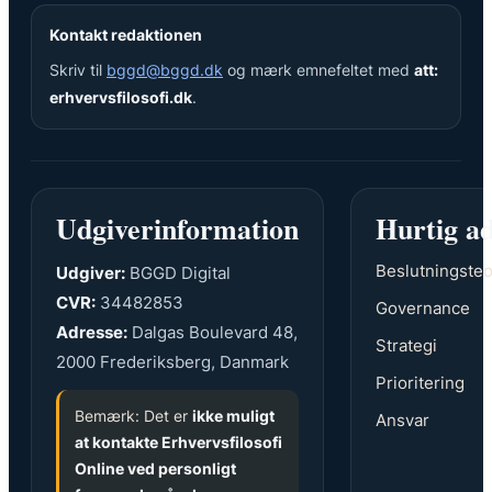
Kontakt redaktionen
Skriv til
bggd@bggd.dk
og mærk emnefeltet med
att:
erhvervsfilosofi.dk
.
Udgiverinformation
Hurtig a
Beslutningsteo
Udgiver:
BGGD Digital
CVR:
34482853
Governance
Adresse:
Dalgas Boulevard 48,
Strategi
2000 Frederiksberg, Danmark
Prioritering
Bemærk: Det er
ikke muligt
Ansvar
at kontakte Erhvervsfilosofi
Online ved personligt